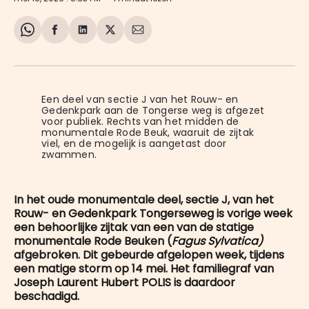
Share
Delen
Delen
Share
Deel
on
op
op
on
via
WhatsApp
Facebook
LinkedIn
X
E-
mail
Een deel van sectie J van het Rouw- en 
Gedenkpark aan de Tongerse weg is afgezet 
voor publiek. Rechts van het midden de 
monumentale Rode Beuk, waaruit de zijtak 
viel, en de mogelijk is aangetast door 
zwammen.
In het oude monumentale deel, sectie J, van het
Rouw- en Gedenkpark Tongerseweg is vorige week
een behoorlijke zijtak van een van de statige
monumentale Rode Beuken (
Fagus Sylvatica)
afgebroken.
Dit gebeurde afgelopen week, tijdens
een matige storm op 14 mei. Het familiegraf van
Joseph Laurent Hubert POLIS is daardoor
beschadigd.