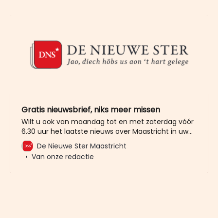
Gratis nieuwsbrief, niks meer missen
Wilt u ook van maandag tot en met zaterdag vóór
6.30 uur het laatste nieuws over Maastricht in uw
mailbox? Meld u dan gratis aan voor de nieuwbrief
De Nieuwe Ster Maastricht
van De Nieuwe Ster. Meer dan 20.000 trouwe lezers
Van onze redactie
gingen u al voor. Het enige wat wij van u vragen