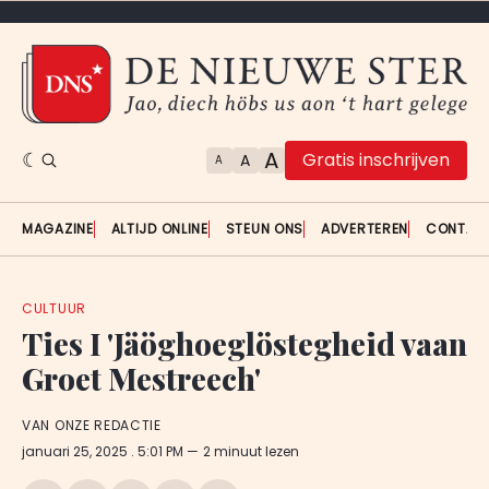
A
Gratis inschrijven
A
A
MAGAZINE
ALTIJD ONLINE
STEUN ONS
ADVERTEREN
CONTAC
CULTUUR
Ties I 'Jäöghoeglöstegheid vaan
Groet Mestreech'
VAN ONZE REDACTIE
januari 25, 2025
. 5:01 PM
2 minuut lezen