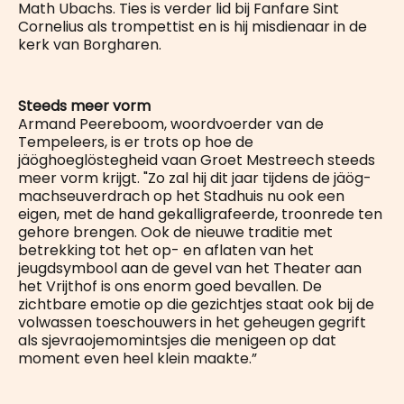
Math Ubachs. Ties is verder lid bij Fanfare Sint
Cornelius als trompettist en is hij misdienaar in de
kerk van Borgharen.
Steeds meer vorm
Armand Peereboom, woordvoerder van de
Tempeleers, is er trots op hoe de
jäöghoeglöstegheid vaan Groet Mestreech steeds
meer vorm krijgt. "Zo zal hij dit jaar tijdens de jäög-
machseuverdrach op het Stadhuis nu ook een
eigen, met de hand gekalligrafeerde, troonrede ten
gehore brengen. Ook de nieuwe traditie met
betrekking tot het op- en aflaten van het
jeugdsymbool aan de gevel van het Theater aan
het Vrijthof is ons enorm goed bevallen. De
zichtbare emotie op die gezichtjes staat ook bij de
volwassen toeschouwers in het geheugen gegrift
als sjevraojemomintsjes die menigeen op dat
moment even heel klein maakte.”