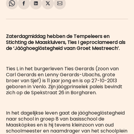
Share
Delen
Delen
Share
Deel
on
op
op
on
via
WhatsApp
Facebook
LinkedIn
X
E-
mail
Zaterdagmiddag hebben de Tempeleers en
Stichting de Maaskluivers, Ties I geproclameerd als
de ‘Jäöghoeglöstegheid vaan Groet Mestreech’.
Ties I, in het burgerleven Ties Gerards (zoon van
Carl Gerards en Lenny Gerards-Ubachs, grote
broer van Sjef) is 11 jaar jong en is op 27-10-2013
geboren in Venlo. Zijn jäögprinselek paleis bevindt
zich op de Spekstraat 26 in Borgharen.
In het dagelijkse leven gaat de jäöghoeglöstegheid
naar school in groep 8 van basisschool de
Maasköpkes en is hij tevens kleinzoon van oud
schoolmeester en naamdrager van het schoolplein