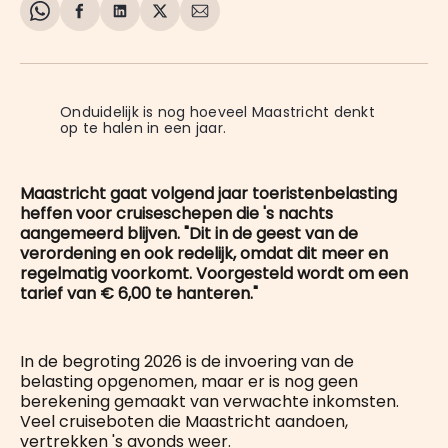
Share
Delen
Delen
Share
Deel
on
op
op
on
via
WhatsApp
Facebook
LinkedIn
X
E-
mail
Onduidelijk is nog hoeveel Maastricht denkt 
op te halen in een jaar.
Maastricht gaat volgend jaar toeristenbelasting
heffen voor cruiseschepen die 's nachts
aangemeerd blijven. "Dit in de geest van de
verordening en ook redelijk, omdat dit meer en
regelmatig voorkomt. Voorgesteld wordt om een
tarief van € 6,00 te hanteren."
In de begroting 2026 is de invoering van de
belasting opgenomen, maar er is nog geen
berekening gemaakt van verwachte inkomsten.
Veel cruiseboten die Maastricht aandoen,
vertrekken 's avonds weer.