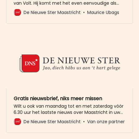
van Volt. Hij komt met het even eenvoudige als
geniale idee om als stad de toerist geld in het
De Nieuwe Ster Maastricht
Maurice Ubags
laatje te laten brengen voor alle inwoners, voor
zaken van algemeen belang. Ortjens pleit
bijvoorbeeld voor het verhogen van de
parkeertarieven, maar misschien is
Gratis nieuwsbrief, niks meer missen
Wilt u ook van maandag tot en met zaterdag vóór
6.30 uur het laatste nieuws over Maastricht in uw
mailbox? Meld u dan gratis aan voor de nieuwbrief
De Nieuwe Ster Maastricht
Van onze partner
van De Nieuwe Ster. Meer dan 20.000 trouwe lezers
gingen u al voor. Het enige wat wij van u vragen