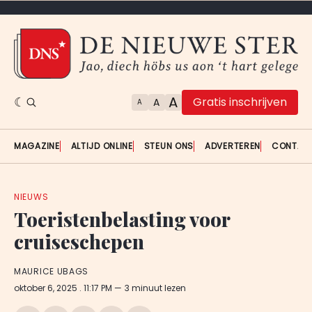
A
Gratis inschrijven
A
A
MAGAZINE
ALTIJD ONLINE
STEUN ONS
ADVERTEREN
CONTAC
NIEUWS
Toeristenbelasting voor
cruiseschepen
MAURICE UBAGS
oktober 6, 2025
. 11:17 PM
3 minuut lezen