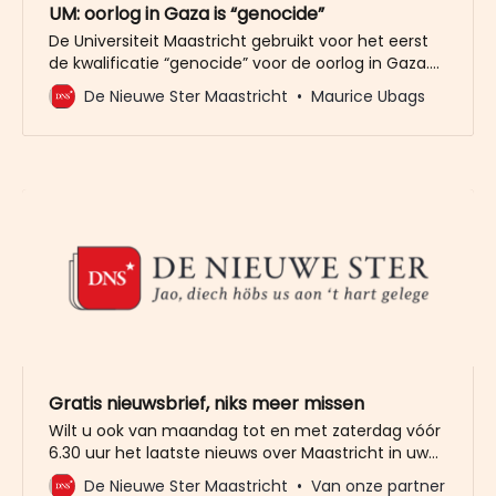
UM: oorlog in Gaza is “genocide”
De Universiteit Maastricht gebruikt voor het eerst
de kwalificatie “genocide” voor de oorlog in Gaza.
De universiteit doet dat in een verklaring van
De Nieuwe Ster Maastricht
Maurice Ubags
dinsdag, naar aanleiding van de bezetting van een
universiteitsgebouw aan de Zwingelput door
demonstranten die zich inzetten voor de
Palestijnse zaak. Volgens woordvoerder Koen
Augustijn van de
Gratis nieuwsbrief, niks meer missen
Wilt u ook van maandag tot en met zaterdag vóór
6.30 uur het laatste nieuws over Maastricht in uw
mailbox? Meld u dan gratis aan voor de nieuwbrief
De Nieuwe Ster Maastricht
Van onze partner