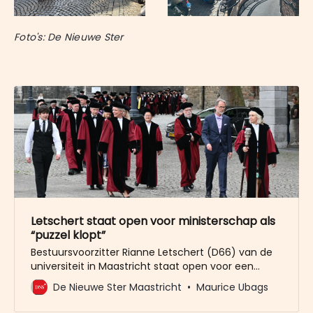
Foto's: De Nieuwe Ster
Letschert staat open voor ministerschap als
“puzzel klopt”
Bestuursvoorzitter Rianne Letschert (D66) van de
universiteit in Maastricht staat open voor een
ministerschap, als ze gevraagd wordt. Na negen
De Nieuwe Ster Maastricht
Maurice Ubags
jaar onderwijs hoeft dat overigens niet alleen
onderwijs te zijn. “Ik heb me ook veel bezig