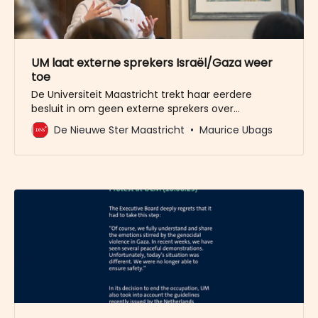
UM laat externe sprekers Israël/Gaza weer
toe
De Universiteit Maastricht trekt haar eerdere
besluit in om geen externe sprekers over
Israël/Gaza toe te laten op de campus. Sprekers
De Nieuwe Ster Maastricht
Maurice Ubags
mogen weer op de campus hun mening
ventileren. Dat is de uitkomst van het onderzoek
naar de voortijdige beëindiging van de lezing van
de pro-Israëlische spreker Rawan Osman