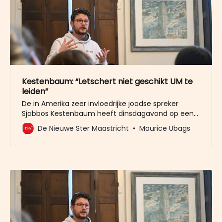
Kestenbaum: “Letschert niet geschikt UM te
leiden”
De in Amerika zeer invloedrijke joodse spreker
Sjabbos Kestenbaum heeft dinsdagavond op een
geheime locatie in Maastricht zijn lezing gehouden
De Nieuwe Ster Maastricht
Maurice Ubags
over het Israëlisch-Palestijns conflict en over zijn
kijk op de positie van de joden in de publieke opinie.
De universiteit verbood dat de lezing werd
gehouden in een van haar