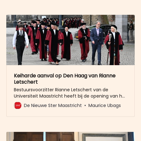
gehouden met internationaal recht, met
strafrecht en publiek recht en met
mensenrechten”, zegt Letschert
Keiharde aanval op Den Haag van Rianne
Letschert
Bestuursvoorzitter Rianne Letschert van de
Universiteit Maastricht heeft bij de opening van het
academisch jaar keihard uitgehaald naar Den
De Nieuwe Ster Maastricht
Maurice Ubags
Haag. “Het wordt een spannend jaar met zuur in
het verschiet. Met maanden waarin we naar Den
Haag kijken en hopen dat ze tot bezinning komen”,
zo zei Letschert.