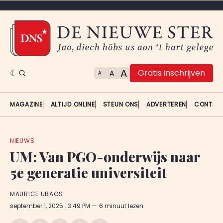
A
Gratis inschrijven
A
A
MAGAZINE
ALTIJD ONLINE
STEUN ONS
ADVERTEREN
CONTAC
NIEUWS
UM: Van PGO-onderwijs naar
5e generatie universiteit
MAURICE UBAGS
september 1, 2025
. 3:49 PM
6 minuut lezen