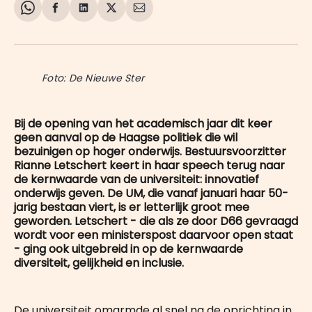
Share
Delen
Delen
Share
Deel
on
op
op
on
via
WhatsApp
Facebook
LinkedIn
X
E-
mail
Foto: De Nieuwe Ster
Bij de opening van het academisch jaar dit keer
geen aanval op de Haagse politiek die wil
bezuinigen op hoger onderwijs. Bestuursvoorzitter
Rianne Letschert keert in haar speech terug naar
de kernwaarde van de universiteit: innovatief
onderwijs geven. De UM, die vanaf januari haar 50-
jarig bestaan viert, is er letterlijk groot mee
geworden. Letschert - die als ze door D66 gevraagd
wordt voor een ministerspost daarvoor open staat
- ging ook uitgebreid in op de kernwaarde
diversiteit, gelijkheid en inclusie.
De universiteit omarmde al snel na de oprichting in