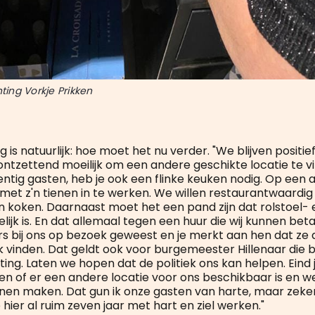
hting Vorkje Prikken
 is natuurlijk: hoe moet het nu verder. "We blijven positief
 ontzettend moeilijk om een andere geschikte locatie te v
entig gasten, heb je ook een flinke keuken nodig. Op een
met z'n tienen in te werken. We willen restaurantwaardig
 koken. Daarnaast moet het een pand zijn dat rolstoel- 
elijk is. En dat allemaal tegen een huur die wij kunnen bet
s bij ons op bezoek geweest en je merkt aan hen dat ze dit
jk vinden. Dat geldt ook voor burgemeester Hillenaar di
hting. Laten we hopen dat de politiek ons kan helpen. Eind 
ijgen of er een andere locatie voor ons beschikbaar is en 
nen maken. Dat gun ik onze gasten van harte, maar zeker
ie hier al ruim zeven jaar met hart en ziel werken."