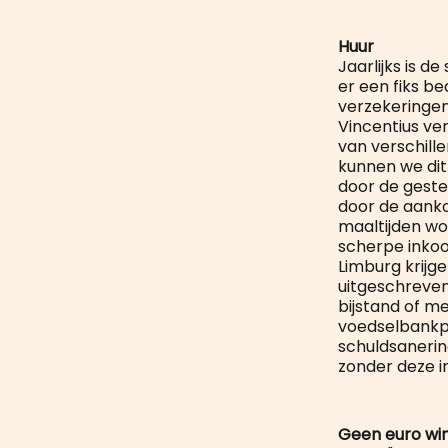
Huur
Jaarlijks is d
er een fiks b
verzekeringen
Vincentius ve
van verschille
kunnen we dit 
door de gest
door de aanko
maaltijden wo
scherpe inkoo
Limburg krijg
uitgeschreven
bijstand of 
voedselbankpa
schuldsanering
zonder deze i
Geen euro wi