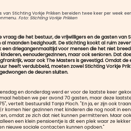
ers van Stichting Vorkje Prikken bereiden twee keer per week een
enmenu. 
Foto: Stichting Vorkje Prikken
e vraag die het bestuur, de vrijwilligers en de gasten van S
n al maanden bezighoudt. De stichting kookt al ruim zeve
 een driegangenmaaltijd voor mensen die het niet bree
kinderen, eenoudergezinnen, maar ook senioren. Dat doen
frankrijk, waar ook The Masters is gevestigd. Omdat de 
uur heeft verdubbeld, moeten zowel Stichting Vorkje Prik
gedwongen de deuren sluiten.
ensdag en donderdag werd er voor de laatste keer geko
ormaal hebben we per avond 70 gasten, maar deze laatst
5", vertelt bestuurslid Tanja Ploch. "En ja, er zijn ook traa
. Er komen hier gezinnen met kinderen die nog nooit in ee
n, omdat ze zich dat niet kunnen permitteren. Maar oo
lleen een klein pensioentje is dit een plek waar ze lekke
en nieuwe sociale contacten kunnen opdoen."