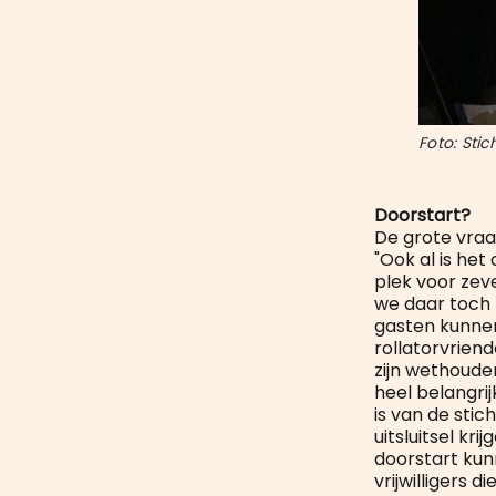
Foto: Stic
Doorstart?
De grote vraag
"Ook al is het
plek voor zev
we daar toch 
gasten kunnen
rollatorvriend
zijn wethouder
heel belangri
is van de stic
uitsluitsel kr
doorstart kun
vrijwilligers d