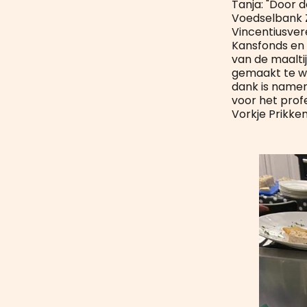
Tanja: "Door 
Voedselbank Z
Vincentiusvere
Kansfonds en 
van de maalti
gemaakt te wo
dank is namen
voor het prof
Vorkje Prikken