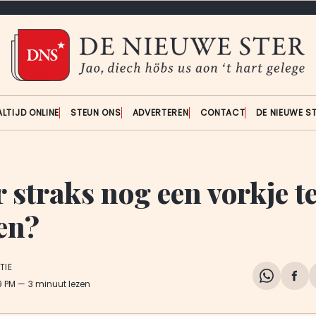
ALTIJD ONLINE
STEUN ONS
ADVERTEREN
CONTACT
DE NIEUWE S
r straks nog een vorkje t
en?
TIE
Share
Del
9 PM
3 minuut lezen
on
op
WhatsA
Fa