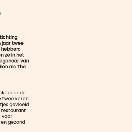
mail
 
tichting
n jaar twee
d hebben:
 ze in het
eigenaar van
ken als The
okt door de
e twee keren
ntjes gevloeid
n restaurant
k voor
r en gezond