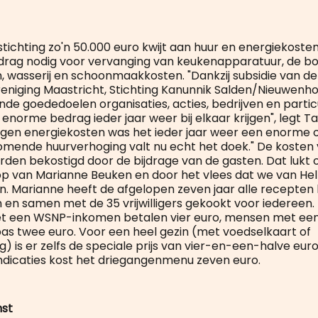
e stichting zo'n 50.000 euro kwijt aan huur en energiekoste
edrag nodig voor vervanging van keukenapparatuur, de b
, wasserij en schoonmaakkosten. "Dankzij subsidie van d
reniging Maastricht, Stichting Kanunnik Salden/Nieuwenho
nde goededoelen organisaties, acties, bedrijven en partic
enorme bedrag ieder jaar weer bij elkaar krijgen", legt Tan
egen energiekosten was het ieder jaar weer een enorme
mende huurverhoging valt nu echt het doek." De kosten 
rden bekostigd door de bijdrage van de gasten. Dat lukt 
p van Marianne Beuken en door het vlees dat we van Hel
en. Marianne heeft de afgelopen zeven jaar alle recepten
 en samen met de 35 vrijwilligers gekookt voor iedereen.
met een WSNP-inkomen betalen vier euro, mensen met ee
s twee euro. Voor een heel gezin (met voedselkaart of
) is er zelfs de speciale prijs van vier-en-een-halve eur
ndicaties kost het driegangenmenu zeven euro.
nst