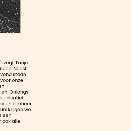
", zegt Tanja.
inden. Naast
 avond staan
 voor onze
en
alen. Onlangs
 initiatief
e beschermheer
juni krijgen we
we een
 ook alle