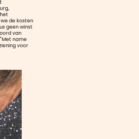
t
urg,
 het
 we de kosten
dus geen winst
woord van
. "Met name
ziening voor