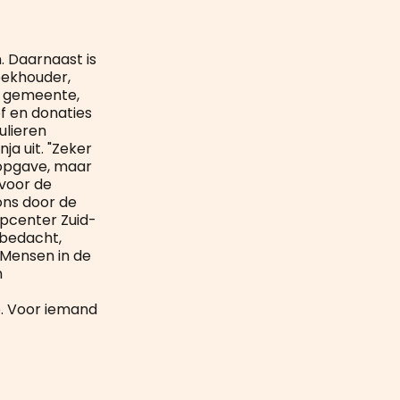
n. Daarnaast is
oekhouder,
e gemeente,
f en donaties
ulieren
ja uit. "Zeker
 opgave, maar
voor de
ons door de
pcenter Zuid-
 bedacht,
 Mensen in de
n
o. Voor iemand