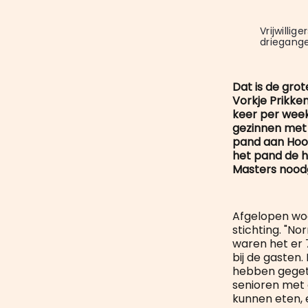
Vrijwillig
driegang
Dat is de grot
Vorkje Prikke
keer per week
gezinnen met 
pand aan Hoog
het pand de h
Masters nood
Afgelopen wo
stichting. "N
waren het er 7
bij de gasten
hebben gegete
senioren met a
kunnen eten, 