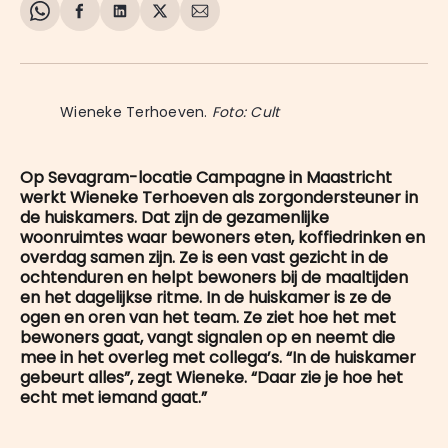
Share
Delen
Delen
Share
Deel
on
op
op
on
via
WhatsApp
Facebook
LinkedIn
X
E-
mail
Wieneke Terhoeven. 
Foto: Cult
Op Sevagram-locatie Campagne in Maastricht
werkt Wieneke Terhoeven als zorgondersteuner in
de huiskamers. Dat zijn de gezamenlijke
woonruimtes waar bewoners eten, koffiedrinken en
overdag samen zijn. Ze is een vast gezicht in de
ochtenduren en helpt bewoners bij de maaltijden
en het dagelijkse ritme. In de huiskamer is ze de
ogen en oren van het team. Ze ziet hoe het met
bewoners gaat, vangt signalen op en neemt die
mee in het overleg met collega’s. “In de huiskamer
gebeurt alles”, zegt Wieneke. “Daar zie je hoe het
echt met iemand gaat.”