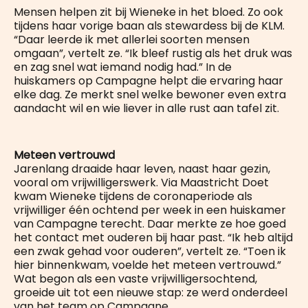
Mensen helpen zit bij Wieneke in het bloed. Zo ook
tijdens haar vorige baan als stewardess bij de KLM.
“Daar leerde ik met allerlei soorten mensen
omgaan”, vertelt ze. “Ik bleef rustig als het druk was
en zag snel wat iemand nodig had.” In de
huiskamers op Campagne helpt die ervaring haar
elke dag. Ze merkt snel welke bewoner even extra
aandacht wil en wie liever in alle rust aan tafel zit.
Meteen vertrouwd
Jarenlang draaide haar leven, naast haar gezin,
vooral om vrijwilligerswerk. Via Maastricht Doet
kwam Wieneke tijdens de coronaperiode als
vrijwilliger één ochtend per week in een huiskamer
van Campagne terecht. Daar merkte ze hoe goed
het contact met ouderen bij haar past. “Ik heb altijd
een zwak gehad voor ouderen”, vertelt ze. “Toen ik
hier binnenkwam, voelde het meteen vertrouwd.”
Wat begon als een vaste vrijwilligersochtend,
groeide uit tot een nieuwe stap: ze werd onderdeel
van het team op Campagne.