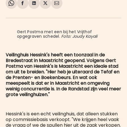
Share
Delen
Delen
Share
Deel
on
op
op
on
via
WhatsApp
Facebook
LinkedIn
X
E-
mail
Gert Postma met een bij het Vrijthof 
opgegraven schedel. 
Foto: Joudy Kayali
Veilinghuis Hessink's heeft een toonzaal in de
Bredestraat in Maastricht geopend. Volgens Gert
Postma van Hessink's is Maastricht een ideale stad
om uit te breiden. "Hier heb je uiteraard de Tefaf en
de Prenten- en Boekenbeurs. En wat ook
meespeelt is dat er in Maastricht en omgeving
weinig concurrentie is. In de Randstad zijn veel meer
grote veilinghuizen."
Hessink's is een echt veilinghuis, dat alleen stukken
op commissiebasis verkoopt. "We krijgen heel vaak
de vraag of we de spullen hier uit de zaak verkopen.