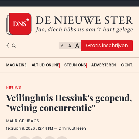
A
Gratis inschrijven
A
A
MAGAZINE
ALTIJD ONLINE
STEUN ONS
ADVERTEREN
CONTAC
NIEUWS
Veilinghuis Hessink's geopend,
"weinig concurrentie"
MAURICE UBAGS
februari 9, 2026
. 12:44 PM
2 minuut lezen