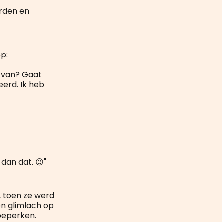
orden en
op:
l van? Gaat
eerd. Ik heb
dan dat. 😉"
e, toen ze werd
n glimlach op
 beperken.