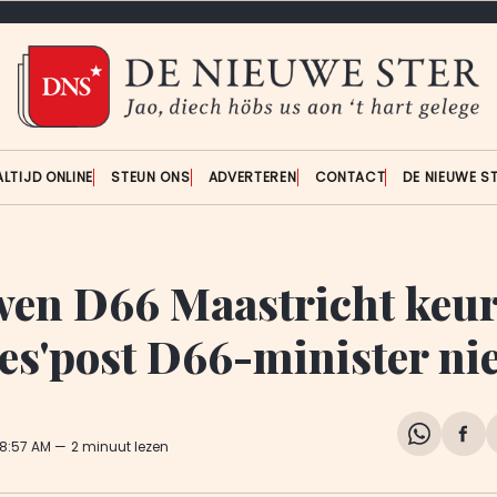
ALTIJD ONLINE
STEUN ONS
ADVERTEREN
CONTACT
DE NIEUWE S
en D66 Maastricht keu
es'post D66-minister nie
Share
Del
 8:57 AM
2 minuut lezen
on
op
WhatsA
Fa