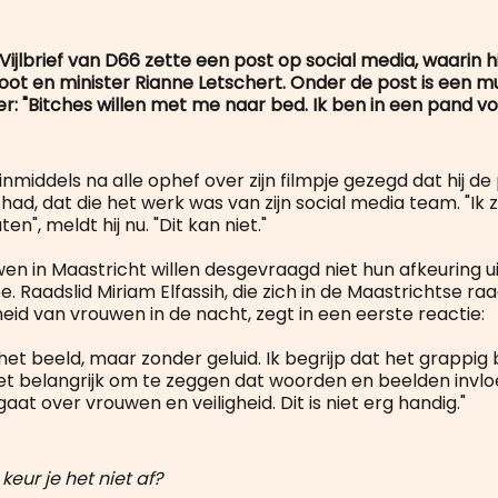
Vijlbrief van D66 zette een post op social media, waarin hij
oot en minister Rianne Letschert. Onder de post is een m
: "Bitches willen met me naar bed. Ik ben in een pand vol
t inmiddels na alle ophef over zijn filmpje gezegd dat hij de
had, dat die het werk was van zijn social media team. "Ik 
n", meldt hij nu. "Dit kan niet."
n in Maastricht willen desgevraagd niet hun afkeuring u
e. Raadslid Miriam Elfassih, die zich in de Maastrichtse raa
heid van vrouwen in de nacht, zegt in een eerste reactie:
het beeld, maar zonder geluid. Ik begrijp dat het grappig 
het belangrijk om te zeggen dat woorden en beelden invl
gaat over vrouwen en veiligheid. Dit is niet erg handig."
eur je het niet af?