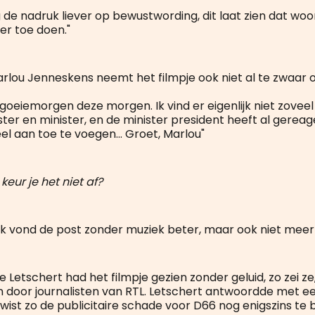
leg de nadruk liever op bewustwording, dit laat zien dat wo
er toe doen."
Marlou Jenneskens neemt het filmpje ook niet al te zwaar 
 goeiemorgen deze morgen. Ik vind er eigenlijk niet zovee
ter en minister, en de minister president heeft al gereag
el aan toe te voegen... Groet, Marlou"
eur je het niet af?
Ik vond de post zonder muziek beter, maar ook niet meer 
e Letschert had het filmpje gezien zonder geluid, zo zei z
door journalisten van RTL. Letschert antwoordde met ee
 wist zo de publicitaire schade voor D66 nog enigszins te