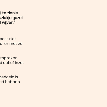
mail
 te zien is
uziekje gezet
 wijven."
 post niet
zal er met ze
itspreken
d actief inzet
bedoeld is.
oed hebben.