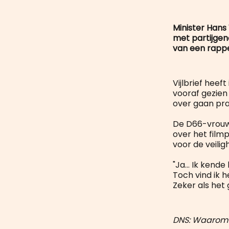
Minister Hans 
met partijgen
van een rapper
Vijlbrief heef
vooraf gezien 
over gaan prate
De D66-vrouwe
over het filmp
voor de veilig
"Ja… Ik kende 
Toch vind ik 
Zeker als het 
DNS: Waarom k