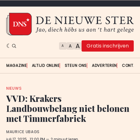
A
Gratis inschrijven
A
A
MAGAZINE
ALTIJD ONLINE
STEUN ONS
ADVERTEREN
CONTAC
NIEUWS
VVD: Krakers
Landbouwbelang niet belonen
met Timmerfabriek
MAURICE UBAGS
juli 17, 2025
. 12:00 PM
2 minuut lezen