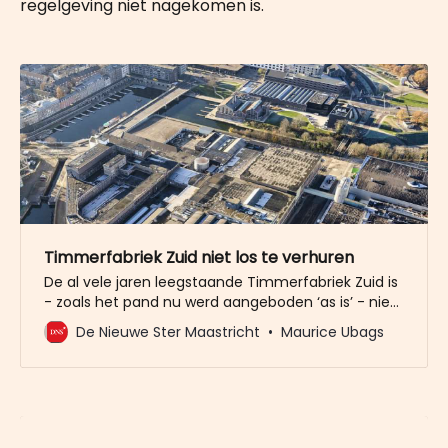
regelgeving niet nagekomen is.
Timmerfabriek Zuid niet los te verhuren
De al vele jaren leegstaande Timmerfabriek Zuid is
- zoals het pand nu werd aangeboden ‘as is’ - niet
los te verhuren als niet eerst een geschatte
De Nieuwe Ster Maastricht
Maurice Ubags
investering van vijf miljoen euro wordt gedaan. Die
investering wil de stad niet doen, die investering zal
een potentiële huurder ook niet voor