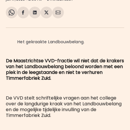
Share
Delen
Delen
Share
Deel
on
op
op
on
via
WhatsApp
Facebook
LinkedIn
X
E-
mail
Het gekraakte Landbouwbelang.
De Maastrichtse VVD-fractie wil niet dat de krakers
van het Landbouwbelang beloond worden met een
plek in de leegstaande en niet te verhuren
Timmerfabriek Zuid.
De VVD stelt schriftelijke vragen aan het college
over de langdurige kraak van het Landbouwbelang
en de mogelijke tijdelijke invulling van de
Timmerfabriek Zuid.