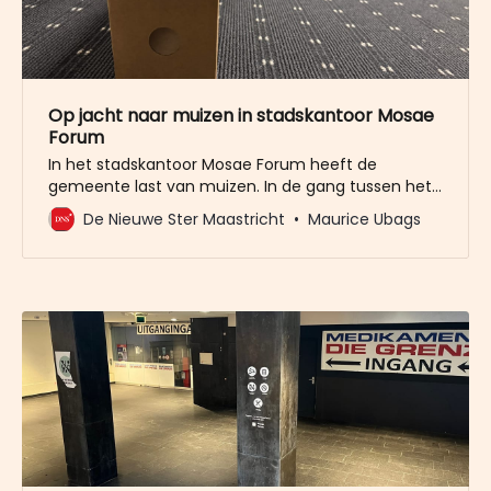
Op jacht naar muizen in stadskantoor Mosae
Forum
In het stadskantoor Mosae Forum heeft de
gemeente last van muizen. In de gang tussen het
restaurant en ook elders in de gangen zijn
De Nieuwe Ster Maastricht
Maurice Ubags
muizenvallen geplaatst. Kennelijk is de gemeente
nog op zoek naar de meest effectieve methode
om het ongedierte te vangen, getuige de
verschillende systemen die ingezet worden.