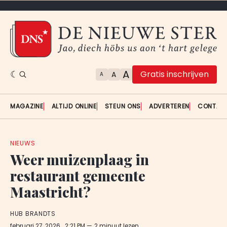
A
Gratis inschrijven
A
A
MAGAZINE
ALTIJD ONLINE
STEUN ONS
ADVERTEREN
CONTAC
NIEUWS
Weer muizenplaag in
restaurant gemeente
Maastricht?
HUB BRANDTS
februari 27, 2026
. 2:21 PM
2 minuut lezen