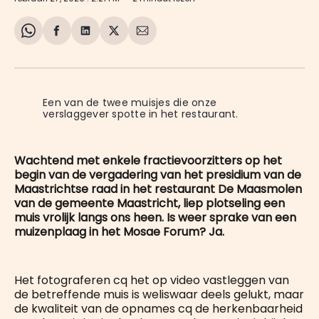
Share
Delen
Delen
Share
Deel
on
op
op
on
via
WhatsApp
Facebook
LinkedIn
X
E-
mail
Een van de twee muisjes die onze 
verslaggever spotte in het restaurant.
Wachtend met enkele fractievoorzitters op het
begin van de vergadering van het presidium van de
Maastrichtse raad in het restaurant De Maasmolen
van de gemeente Maastricht, liep plotseling een
muis vrolijk langs ons heen. Is weer sprake van een
muizenplaag in het Mosae Forum? Ja.
Het fotograferen cq het op video vastleggen van
de betreffende muis is weliswaar deels gelukt, maar
de kwaliteit van de opnames cq de herkenbaarheid