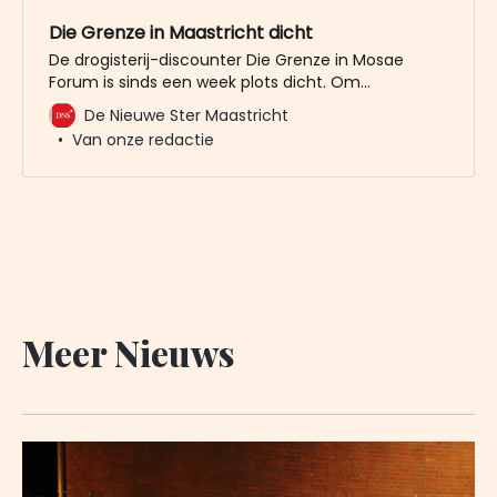
Die Grenze in Maastricht dicht
De drogisterij-discounter Die Grenze in Mosae
Forum is sinds een week plots dicht. Om
bedrijfstechnische redenen luidt de officiële
De Nieuwe Ster Maastricht
verklaring. Klanten stonden vorige week voor een
Van onze redactie
gesloten deur, de winkel is inmiddels volledig
leeggeruimd. Medikamente Die Grenze is een
snelgroeiende drogisterijketen met inmiddels 77
vestigingen. In 2021 kwam de keten
Meer Nieuws