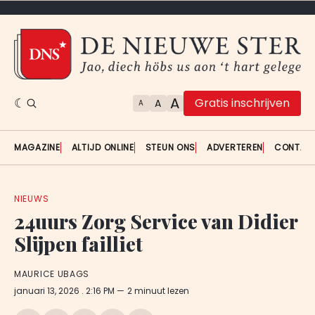
A
Gratis inschrijven
A
A
MAGAZINE
ALTIJD ONLINE
STEUN ONS
ADVERTEREN
CONTAC
NIEUWS
24uurs Zorg Service van Didier
Slijpen failliet
MAURICE UBAGS
januari 13, 2026
. 2:16 PM
2 minuut lezen