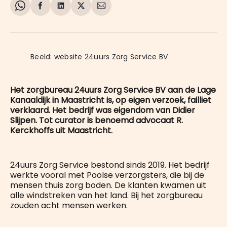
Share
Delen
Delen
Share
Deel
on
op
op
on
via
WhatsApp
Facebook
LinkedIn
X
E-
mail
Beeld: website 24uurs Zorg Service BV
Het zorgbureau 24uurs Zorg Service BV aan de Lage
Kanaaldijk in Maastricht is, op eigen verzoek, failliet
verklaard. Het bedrijf was eigendom van Didier
Slijpen. Tot curator is benoemd advocaat R.
Kerckhoffs uit Maastricht.
24uurs Zorg Service bestond sinds 2019. Het bedrijf
werkte vooral met Poolse verzorgsters, die bij de
mensen thuis zorg boden. De klanten kwamen uit
alle windstreken van het land. Bij het zorgbureau
zouden acht mensen werken.