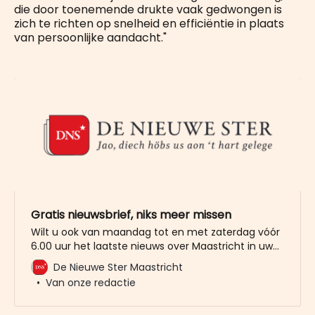
die door toenemende drukte vaak gedwongen is
zich te richten op snelheid en efficiëntie in plaats
van persoonlijke aandacht."
Gratis nieuwsbrief, niks meer missen
Wilt u ook van maandag tot en met zaterdag vóór
6.00 uur het laatste nieuws over Maastricht in uw
mailbox? Meld u dan gratis aan voor de nieuwbrief
De Nieuwe Ster Maastricht
van De Nieuwe Ster. Meer dan 20.000 trouwe lezers
Van onze redactie
gingen u al voor. Het enige wat wij van u vragen