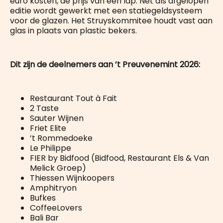
euro kosten, de prijs van één lap. Net als afgelopen
editie wordt gewerkt met een statiegeldsysteem
voor de glazen. Het Struyskommitee houdt vast aan
glas in plaats van plastic bekers.
Dit zijn de deelnemers aan ’t Preuvenemint 2026:
Restaurant Tout à Fait
2 Taste
Sauter Wijnen
Friet Elite
’t Rommedoeke
Le Philippe
FIER by Bidfood (Bidfood, Restaurant Els & Van
Melick Groep)
Thiessen Wijnkoopers
Amphitryon
Bufkes
CoffeeLovers
Bali Bar