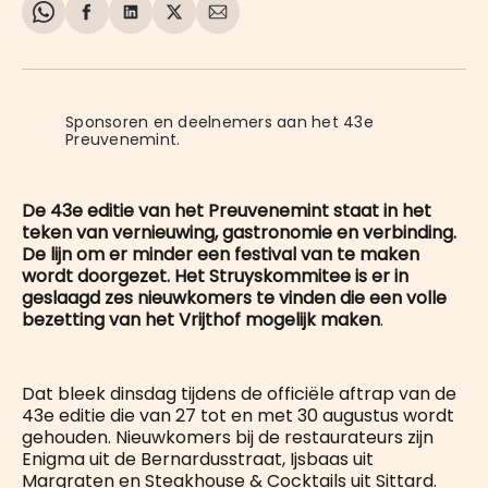
Share
Delen
Delen
Share
Deel
on
op
op
on
via
WhatsApp
Facebook
LinkedIn
X
E-
mail
Sponsoren en deelnemers aan het 43e 
Preuvenemint.
De 43e editie van het Preuvenemint staat in het
teken van vernieuwing, gastronomie en verbinding.
De lijn om er minder een festival van te maken
wordt doorgezet. Het Struyskommitee is er in
geslaagd zes nieuwkomers te vinden die een volle
bezetting van het Vrijthof mogelijk maken
.
Dat bleek dinsdag tijdens de officiële aftrap van de
43e editie die van 27 tot en met 30 augustus wordt
gehouden. Nieuwkomers bij de restaurateurs zijn
Enigma uit de Bernardusstraat, Ijsbaas uit
Margraten en Steakhouse & Cocktails uit Sittard.