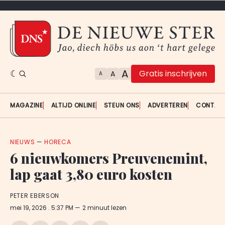
A
Gratis inschrijven
A
A
MAGAZINE
ALTIJD ONLINE
STEUN ONS
ADVERTEREN
CONTAC
NIEUWS
—
HORECA
6 nieuwkomers Preuvenemint,
lap gaat 3,80 euro kosten
PETER EBERSON
mei 19, 2026
. 5:37 PM
2 minuut lezen