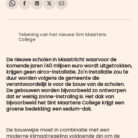
Share
Delen
Delen
Share
Deel
on
op
op
on
via
WhatsApp
Facebook
LinkedIn
X
E-
mail
Tekening van het nieuwe Sint Maartens 
College
De nieuwe scholen in Maastricht waarvoor de
komende jaren 140 miljoen euro wordt uitgetrokken,
krijgen geen airco-installatie. Zo'n installatie zou te
duur worden volgens de gemeente die
verantwoordelijk is voor de bouw van de scholen.
De gebouwen worden bijvoorbeeld zo ontworpen
dat er weinig zonne-instraling is. Het dak van
bijvoorbeeld het Sint Maartens College krijgt een
groene bedekking: een sedum-dak.
De bouwwijze moet in combinatie met een
moderne klimaatregeling voldoende zijn om de