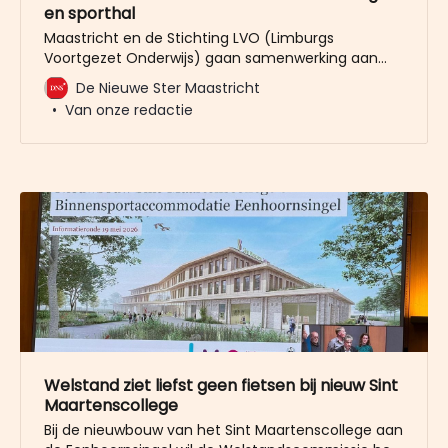
en sporthal
Maastricht en de Stichting LVO (Limburgs
Voortgezet Onderwijs) gaan samenwerking aan
met HEVO voor de realisatie van de nieuwbouw van
De Nieuwe Ster Maastricht
het Sint-Maartenscollege aan de Eenhoornsingel
Van onze redactie
en de sporthal in Maastricht-West. Op de locatie
Eenhoornsingel komen twee projecten, de
nieuwbouw van het Sint-Maartenscollege en de
sporthal Belfort. Omdat
Welstand ziet liefst geen fietsen bij nieuw Sint
Maartenscollege
Bij de nieuwbouw van het Sint Maartenscollege aan