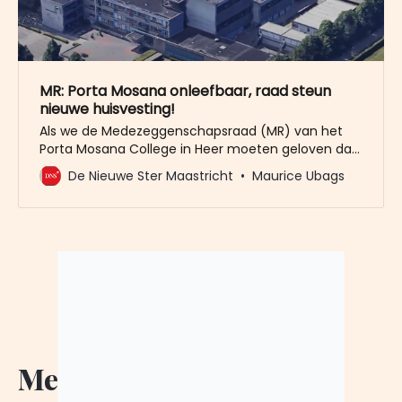
MR: Porta Mosana onleefbaar, raad steun
nieuwe huisvesting!
Als we de Medezeggenschapsraad (MR) van het
Porta Mosana College in Heer moeten geloven dan
valt het schoolgebouw binnenkort uit elkaar. Ze
De Nieuwe Ster Maastricht
Maurice Ubags
hebben daarom één dringende wens bij college en
de gemeenteraad neergelegd: ga alstublieft
akkoord met nieuwbouw voor onze school. Steun
het ‘Integraal huisvestingsplan IHP’ zoals dat nu
door
Meer Nieuws