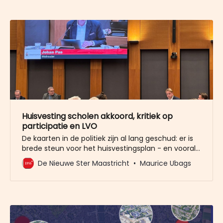
rechtbank dan klaar zijn. Nieuwbouw is nodig
omdat verduurzaming van ‘Annadal’, waar de
Huisvesting scholen akkoord, kritiek op
participatie en LVO
De kaarten in de politiek zijn al lang geschud: er is
brede steun voor het huisvestingsplan - en vooral
de nieuwbouw - van de diverse scholen en de
De Nieuwe Ster Maastricht
Maurice Ubags
binnensportaccommodaties in het voortgezet
onderwijs. Dat bleek ook dinsdagavond weer in de
domeinvergadering, de opmaat naar de
beslissende raadsvergadering eind deze maand.
Kritiek is