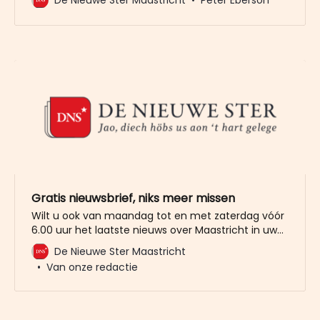
over zijn slechte verhouding met zijn ouders. “Als ik
gedaan had wat mijn vader wilde, dan was ik al
dood geweest.” Zijn moeilijke relatie met zijn
ouders,
Gratis nieuwsbrief, niks meer missen
Wilt u ook van maandag tot en met zaterdag vóór
6.00 uur het laatste nieuws over Maastricht in uw
mailbox? Meld u dan gratis aan voor de nieuwbrief
De Nieuwe Ster Maastricht
van De Nieuwe Ster. Meer dan 20.000 trouwe lezers
Van onze redactie
gingen u al voor. Het enige wat wij van u vragen