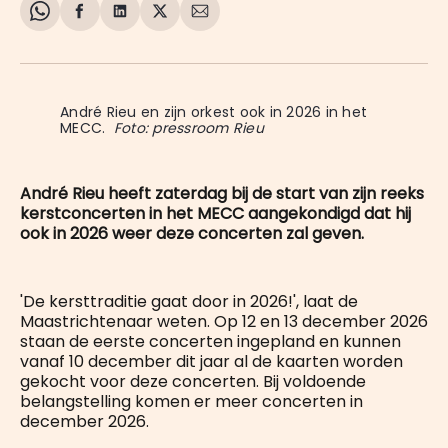
Share
Delen
Delen
Share
Deel
on
op
op
on
via
WhatsApp
Facebook
LinkedIn
X
E-
mail
André Rieu en zijn orkest ook in 2026 in het 
MECC. 
Foto: pressroom Rieu
André Rieu heeft zaterdag bij de start van zijn reeks
kerstconcerten in het MECC aangekondigd dat hij
ook in 2026 weer deze concerten zal geven.
'De kersttraditie gaat door in 2026!', laat de
Maastrichtenaar weten. Op 12 en 13 december 2026
staan de eerste concerten ingepland en kunnen
vanaf 10 december dit jaar al de kaarten worden
gekocht voor deze concerten. Bij voldoende
belangstelling komen er meer concerten in
december 2026.