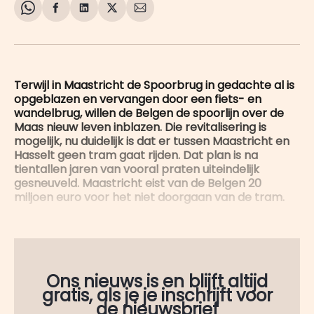
Share
Delen
Delen
Share
Deel
on
op
op
on
via
WhatsApp
Facebook
LinkedIn
X
E-
mail
Terwijl in Maastricht de Spoorbrug in gedachte al is
opgeblazen en vervangen door een fiets- en
wandelbrug, willen de Belgen de spoorlijn over de
Maas nieuw leven inblazen. Die revitalisering is
mogelijk, nu duidelijk is dat er tussen Maastricht en
Hasselt geen tram gaat rijden. Dat plan is na
tientallen jaren van vooral praten uiteindelijk
gesneuveld. Maastricht eist van de Belgen 20
miljoen euro voor het niet doorgaan van de tram.
Ons nieuws is en blijft altijd
gratis, als je je inschrijft voor
de nieuwsbrief