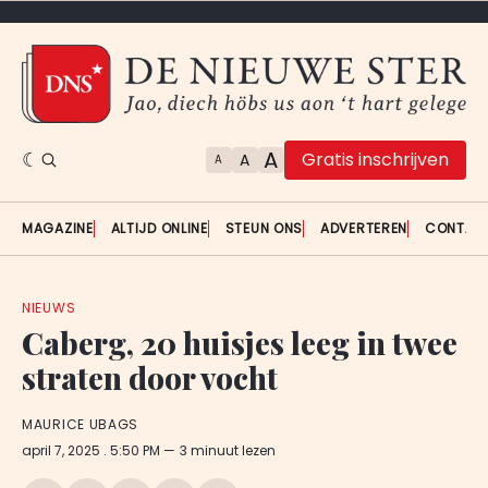
A
Gratis inschrijven
A
A
MAGAZINE
ALTIJD ONLINE
STEUN ONS
ADVERTEREN
CONTAC
NIEUWS
Caberg, 20 huisjes leeg in twee
straten door vocht
MAURICE UBAGS
april 7, 2025
. 5:50 PM
3 minuut lezen