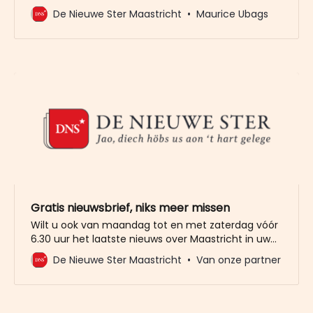
afgelopen halve eeuw enorm toegenomen. Maar
De Nieuwe Ster Maastricht
Maurice Ubags
in een recent lijstje is Maastricht de derde stad als
het gaat om de tweedeling tussen arm en rijk.
Maastricht is een gesegregeerde stad. Wethouder
Frans Bastiaens:
Gratis nieuwsbrief, niks meer missen
Wilt u ook van maandag tot en met zaterdag vóór
6.30 uur het laatste nieuws over Maastricht in uw
mailbox? Meld u dan gratis aan voor de nieuwbrief
De Nieuwe Ster Maastricht
Van onze partner
van De Nieuwe Ster. Meer dan 20.000 trouwe lezers
gingen u al voor. Het enige wat wij van u vragen