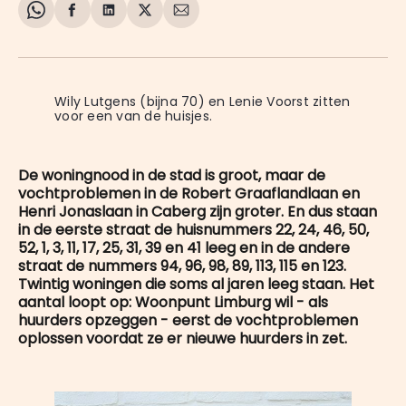
Share
Delen
Delen
Share
Deel
on
op
op
on
via
WhatsApp
Facebook
LinkedIn
X
E-
mail
Wily Lutgens (bijna 70) en Lenie Voorst zitten 
voor een van de huisjes.
De woningnood in de stad is groot, maar de
vochtproblemen in de Robert Graaflandlaan en
Henri Jonaslaan in Caberg zijn groter. En dus staan
in de eerste straat de huisnummers 22, 24, 46, 50,
52, 1, 3, 11, 17, 25, 31, 39 en 41 leeg en in de andere
straat de nummers 94, 96, 98, 89, 113, 115 en 123.
Twintig woningen die soms al jaren leeg staan. Het
aantal loopt op: Woonpunt Limburg wil - als
huurders opzeggen - eerst de vochtproblemen
oplossen voordat ze er nieuwe huurders in zet.