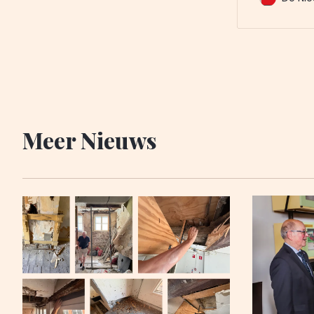
de politie
van de verd
het vrijgev
politie. Die
Meer Nieuws