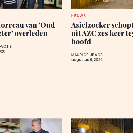
NIEUWS
orreau van 'Oud
Asielzoeker schop
eter' overleden
uit AZC zes keer t
hoofd
DACTIE
026
MAURICE UBAGS
augustus 6, 2026