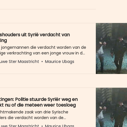
Het enige wat wij van u vragen
ushouders uit Syrië verdacht van
ing
r jongemannen die verdacht worden van de
ge verkrachting van een jonge vrouw in de
van Maastricht, zijn er zeker drie
uwe Ster Maastricht
Maurice Ubags
r die de Syrische nationaliteit hebben. Wie
erdachte is, is onbekend. Justitie verdenkt
nen van verkrachting in vereniging. Justitie
eiding gezien
ingen: Politie stuurde Syriër weg en
t nu of die meteen weer toesloeg
chtmakende zaak van drie Syrische
ers die verdacht worden van de
g van een studente (18) in Maastricht, blijkt
uwe Ster Maastricht
Maurice Ubags