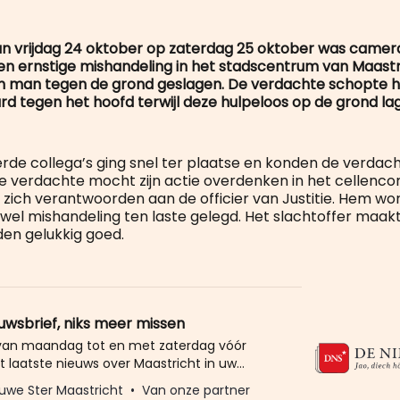
an vrijdag 24 oktober op zaterdag 25 oktober was camera
en ernstige mishandeling in het stadscentrum van Maastri
n man tegen de grond geslagen. De verdachte schopte h
rd tegen het hoofd terwijl deze hulpeloos op de grond la
de collega’s ging snel ter plaatse en konden de verdach
 verdachte mocht zijn actie overdenken in het cellenco
 zich verantwoorden aan de officier van Justitie. Hem wo
wel mishandeling ten laste gelegd. Het slachtoffer maak
en gelukkig goed.
euwsbrief, niks meer missen
 van maandag tot en met zaterdag vóór
t laatste nieuws over Maastricht in uw
eld u dan gratis aan voor de nieuwbrief van
uwe Ster Maastricht
Van onze partner
Ster. Meer dan 20.000 trouwe lezers gingen