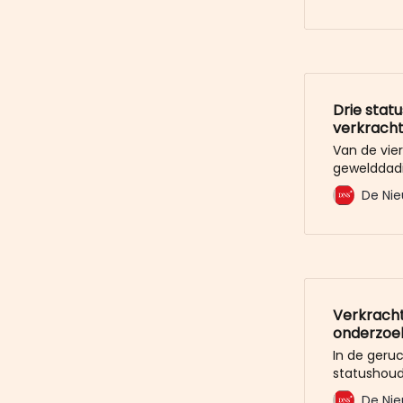
u al voor. 
Drie stat
verkracht
Van de vie
gewelddadi
binnenstad 
De Nie
statushoude
de vierde v
de vier man
heeft aanl
Verkracht
onderzoek
In de geru
statushoud
verkrachtin
De Nie