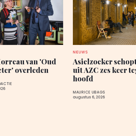
NIEUWS
orreau van 'Oud
Asielzoeker schop
eter' overleden
uit AZC zes keer t
hoofd
DACTIE
026
MAURICE UBAGS
augustus 6, 2026