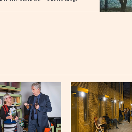
 een serieuze fout te hebben gemaakt. Een
achten, Ibrahim al A. (19), meldde zich na
en van bewakingsbeelden vrijwillig bij de
 stuurde