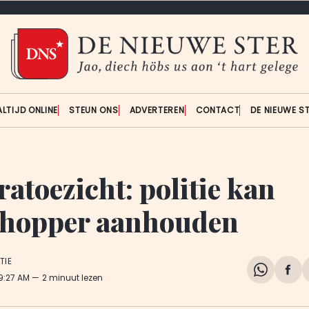
ALTIJD ONLINE
STEUN ONS
ADVERTEREN
CONTACT
DE NIEUWE S
atoezicht: politie kan
hopper aanhouden
TIE
Share
Del
 9:27 AM
2 minuut lezen
on
op
WhatsA
Fa