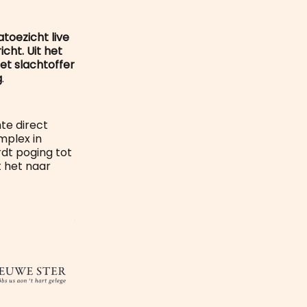
mail
toezicht live
cht. Uit het
et slachtoffer
g
.
te direct
mplex in
rdt poging tot
t het naar