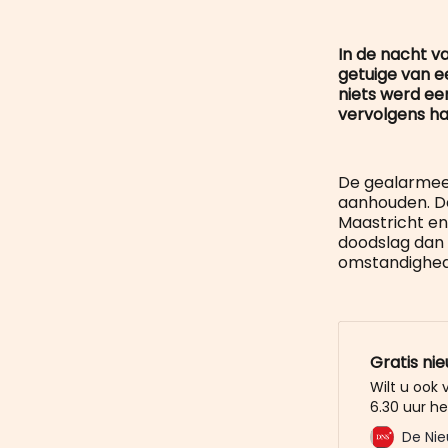
In de nacht v
getuige van e
niets werd ee
vervolgens ha
De gealarmeer
aanhouden. De
Maastricht en
doodslag dan 
omstandighed
Gratis ni
Wilt u ook
6.30 uur he
mailbox? M
De Nie
De Nieuwe 