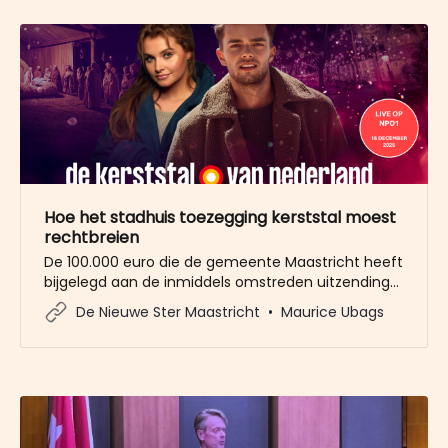
Hoe het stadhuis toezegging kerststal moest
rechtbreien
De 100.000 euro die de gemeente Maastricht heeft
bijgelegd aan de inmiddels omstreden uitzending
‘De kerststal van Nederland’, blijkt al in mei vorig
De Nieuwe Ster Maastricht
Maurice Ubags
jaar door wethouder Bastiaens ingebracht tijdens
een rondvraag in de collegevergadering. Direct na
de vergadering, om 13:34 uur, bevestigde Bastiaens
via een WhatsApp-berichtje aan de