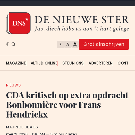
A
Gratis inschrijven
A
A
MAGAZINE
ALTIJD ONLINE
STEUN ONS
ADVERTEREN
CONTAC
NIEUWS
CDA kritisch op extra opdracht
Bonbonnière voor Frans
Hendrickx
MAURICE UBAGS
mei 21, 2026
. 11:46 AM
5 minuut lezen