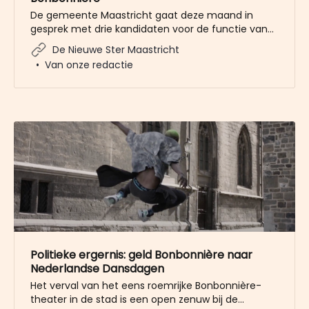
De gemeente Maastricht gaat deze maand in
gesprek met drie kandidaten voor de functie van
kwartiermaker Strategie, Organisatie en
De Nieuwe Ster Maastricht
Communicatie voor de Bonbonnière. De
Van onze redactie
kwartiermaker moet de basis leggen voor de
toekomstige exploitatie voor de Bonbonnière als
Huis voor Cultuur, Kennis en Samenleving. De
bedoeling is dat de Bonbonnière, die
Politieke ergernis: geld Bonbonnière naar
Nederlandse Dansdagen
Het verval van het eens roemrijke Bonbonnière-
theater in de stad is een open zenuw bij de