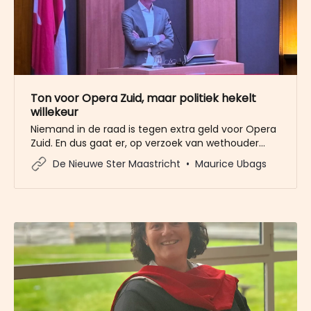
Ton voor Opera Zuid, maar politiek hekelt
willekeur
Niemand in de raad is tegen extra geld voor Opera
Zuid. En dus gaat er, op verzoek van wethouder
Frans Bastiaens, eenmalig een ton naar Opera Zuid
De Nieuwe Ster Maastricht
Maurice Ubags
in het kader van een brede steunactie. Toch was
er dinsdagavond ook kritiek: clubs met een sterke
lobbykracht kunnen altijd rekenen op extra