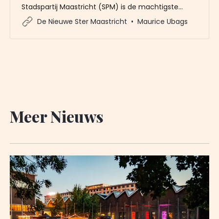
Stadspartij Maastricht (SPM) is de machtigste
wethouder in Maastricht. Zijn politieke wil is
De Nieuwe Ster Maastricht
Maurice Ubags
nagenoeg altijd wet. Als Bastiaens ergens voor of
tegen is, gaat het respectievelijk ook door of juist
niet. Vanuit een sterke overtuiging over wat goed is
voor de stad, welbespraakt en
Meer Nieuws