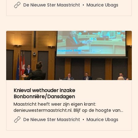
Maastrichtse bevolking. ‘Otoriteitetoeker’ Georges
De Nieuwe Ster Maastricht
Maurice Ubags
van Zeijl van De Tempeleers kapittelt het
gemeentebestuur steevast elke
‘machseuverdrach’ dat ze te weinig doet. Nu is er
in de politiek ophef ontstaan over een besluit van
het college
Knieval wethouder inzake
Bonbonnière/Dansdagen
Maastricht heeft weer zijn eigen krant:
denieuwestermaastricht.nl. Blijf op de hoogte van
lokale gebeurtenissen, politiek, horeca,
De Nieuwe Ster Maastricht
Maurice Ubags
ondernemers, cultuur en historie.