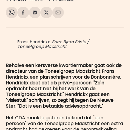
Share
Delen
Delen
Share
Deel
on
op
op
on
via
WhatsApp
Facebook
LinkedIn
X
E-
mail
Frans Hendrickx. 
Foto: Bjorn Frints /
Toneelgroep Maastricht
Behalve een kersverse kwartiermaker gaat ook de
directeur van de Toneelgroep Maastricht Frans
Hendrickx een plan schrijven voor de Bonbonnière.
Hendrickx doet dat als privé-persoon. "Zo'n
opdracht hoort niet bij het werk van de
Toneelgroep Maastricht." Hendrickx gaat een
"visiestuk" schrijven, zo zegt hij tegen De Nieuwe
Ster. "Dat is een betaalde adviesopdracht."
Het CDA maakte gisteren bekend dat "een
persoon" van de Toneelgroep Maastricht een extra
opdracht had gekregen voor de herontwikkeling