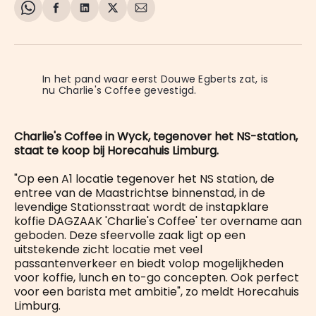
Share
Delen
Delen
Share
Deel
on
op
op
on
via
WhatsApp
Facebook
LinkedIn
X
E-
mail
In het pand waar eerst Douwe Egberts zat, is 
nu Charlie's Coffee gevestigd.
Charlie's Coffee in Wyck, tegenover het NS-station,
staat te koop bij Horecahuis Limburg.
"Op een A1 locatie tegenover het NS station, de
entree van de Maastrichtse binnenstad, in de
levendige Stationsstraat wordt de instapklare
koffie DAGZAAK 'Charlie's Coffee' ter overname aan
geboden. Deze sfeervolle zaak ligt op een
uitstekende zicht locatie met veel
passantenverkeer en biedt volop mogelijkheden
voor koffie, lunch en to-go concepten. Ook perfect
voor een barista met ambitie", zo meldt Horecahuis
Limburg.