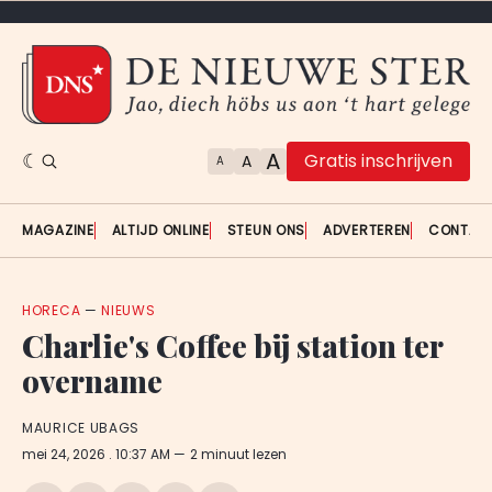
A
Gratis inschrijven
A
A
MAGAZINE
ALTIJD ONLINE
STEUN ONS
ADVERTEREN
CONTAC
HORECA
—
NIEUWS
Charlie's Coffee bij station ter
overname
MAURICE UBAGS
mei 24, 2026
. 10:37 AM
2 minuut lezen