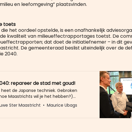
milieu en leefomgeving” plaatsvinden.
e toets
die het oordeel opstelde, is een onafhankelijk adviesorga
 de kwaliteit van milieueffectrapportages toetst. De comm
eueffectrapporten; dat doet de initiatiefnemer – in dit ge
tricht. De gemeenteraad beslist uiteindelijk over de def
e 2040.
2040: repareer de stad met goud!
i, heet de Japanse techniek. Gebroken
hoe Maastrichts wil je het hebben?)
et goud of zilver. En begrijpen dat het
uwe Ster Maastricht
Maurice Ubags
n gerepareerde stuk mooier is dan het
origineel. Kintsukuroi staat natuurlijk ook
or hoe je omgaat met het verleden. Hoe je
t imperfectie. “Waarom