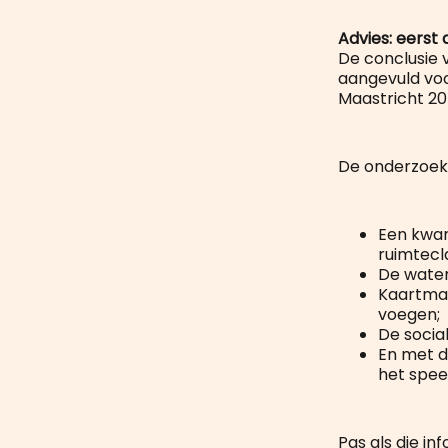
Advies: eerst 
De conclusie 
aangevuld vo
Maastricht 20
De onderzoek
Een kwan
ruimtecl
De water
Kaartmat
voegen;
De socia
En met d
het spee
Pas als die i