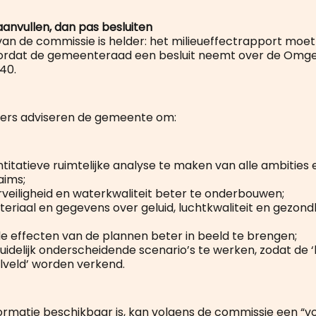
aanvullen, dan pas besluiten
van de commissie is helder: het milieueffectrapport moe
ordat de gemeenteraad een besluit neemt over de Omgev
40.
ers adviseren de gemeente om:
titatieve ruimtelijke analyse te maken van alle ambities 
aims;
veiligheid en waterkwaliteit beter te onderbouwen;
eriaal en gegevens over geluid, luchtkwaliteit en gezond
le effecten van de plannen beter in beeld te brengen;
uidelijk onderscheidende scenario’s te werken, zodat de 
lveld’ worden verkend.
nformatie beschikbaar is, kan volgens de commissie een “