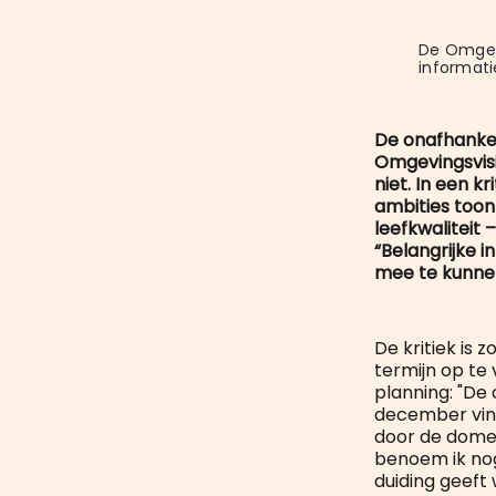
De Omgevi
informati
De onafhankel
Omgevingsvis
niet. In een 
ambities toon
leefkwaliteit
“Belangrijke 
mee te kunnen
De kritiek is 
termijn op te
planning: "De
december vind
door de domei
benoem ik nog
duiding geeft