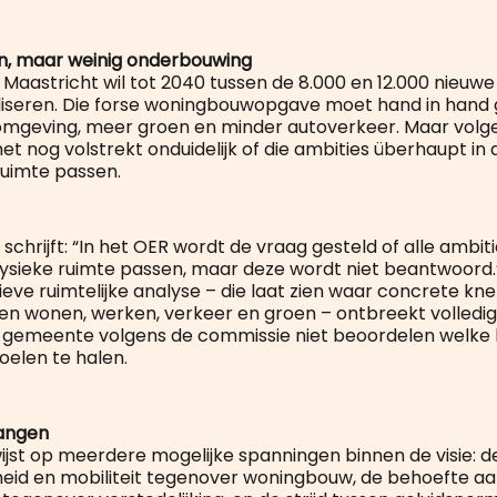
n, maar weinig onderbouwing
aastricht wil tot 2040 tussen de 8.000 en 12.000 nieuwe
liseren. Die forse woningbouwopgave moet hand in hand
omgeving, meer groen en minder autoverkeer. Maar volg
et nog volstrekt onduidelijk of die ambities überhaupt in 
uimte passen.
chrijft: “In het OER wordt de vraag gesteld of alle ambiti
ysieke ruimte passen, maar deze wordt niet beantwoord.
ieve ruimtelijke analyse – die laat zien waar concrete kn
en wonen, werken, verkeer en groen – ontbreekt volledig
e gemeente volgens de commissie niet beoordelen welke 
oelen te halen.
angen
ijst op meerdere mogelijke spanningen binnen de visie: d
id en mobiliteit tegenover woningbouw, de behoefte aa