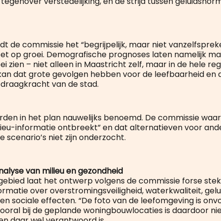
tegenover verstedelijking, en de strijd tussen geluidsno
dt de commissie het “begrijpelijk, maar niet vanzelfsprek
zet op groei. Demografische prognoses laten namelijk m
i zien – niet alleen in Maastricht zelf, maar in de hele regi
t, kan dat grote gevolgen hebben voor de leefbaarheid en 
draagkracht van de stad.
worden in het plan nauwelijks benoemd. De commissie waa
lieu-informatie ontbreekt” en dat alternatieven voor and
 scenario’s niet zijn onderzocht.
nalyse van milieu en gezondheid
gebied laat het ontwerp volgens de commissie forse steke
rmatie over overstromingsveiligheid, waterkwaliteit, gelu
 en sociale effecten. “De foto van de leefomgeving is onvol
Vooral bij de geplande woningbouwlocaties is daardoor nie
n daar wel verantwoord is.