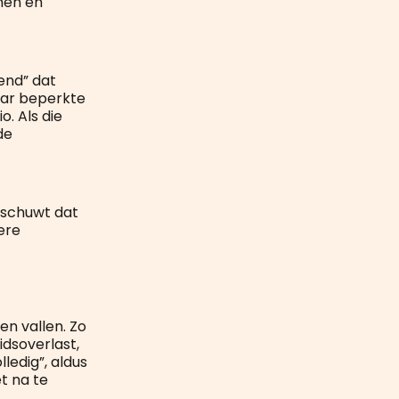
rmen en
end” dat
aar beperkte
o. Als die
de
rschuwt dat
ere
n vallen. Zo
idsoverlast,
ledig”, aldus
t na te