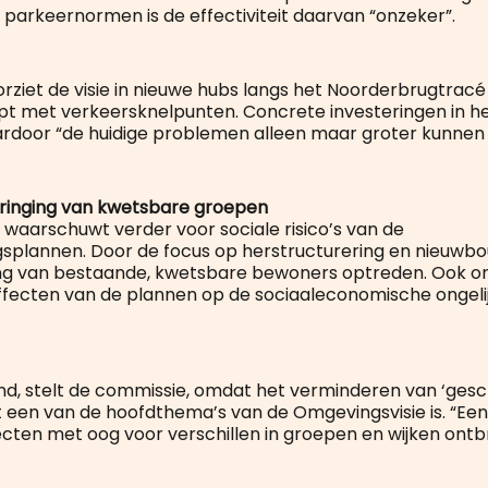
e parkeernormen is de effectiviteit daarvan “onzeker”.
rziet de visie in nieuwe hubs langs het Noorderbrugtracé
pt met verkeersknelpunten. Concrete investeringen in 
waardoor “de huidige problemen alleen maar groter kunnen
dringing van kwetsbare groepen
waarschuwt verder voor sociale risico’s van de
ngsplannen. Door de focus op herstructurering en nieuwb
ing van bestaande, kwetsbare bewoners optreden. Ook o
 effecten van de plannen op de sociaaleconomische ongeli
end, stelt de commissie, omdat het verminderen van ‘ges
st een van de hoofdthema’s van de Omgevingsvisie is. “Ee
fecten met oog voor verschillen in groepen en wijken ontb