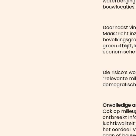
waterberging 
bouwlocaties.
Daarnaast vin
Maastricht in
bevolkingsgroe
groei uitblijf
economische 
Die risico’s 
“relevante mi
demografische
Onvolledige a
Ook op milieu
ontbreekt info
luchtkwaliteit
het oordeel. 
gaan of bouwe