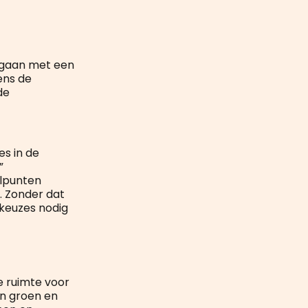
 gaan met een
ens de
de
es in de
”
elpunten
. Zonder dat
keuzes nodig
e ruimte voor
n groen en