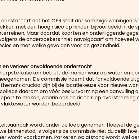
 constateert dat het OER stelt dat sommige woningen w
ekken met een hoog risico op hinder, bijvoorbeeld in de 
enterreinen. Maar doordat kaarten en onderliggende geg
 volgens de onderzoekers “niet navolgbaar” om hoeveel 
ecies en met welke gevolgen voor de gezondheid.
 en verkeer onvoldoende onderzocht
herpste kritieken betreft de manier waarop water en bo
 meegenomen. De commissie noemt dat “onvoldoende uitg
die thema’s cruciaal zijn bij de locatiekeuze voor nieuwe wo
 college daarom om vóór besluitvorming een aanvulling o
apport te maken, waarin ook de risico’s op overstroming e
rvlaktewater worden beoordeeld.
iteitsaanpak wordt onder de loep genomen. Hoewel de g
we binnenstad, is volgens de commissie niet duidelijk ho
eer wordt voorkomen. Parkeren op afstand wordt wel g