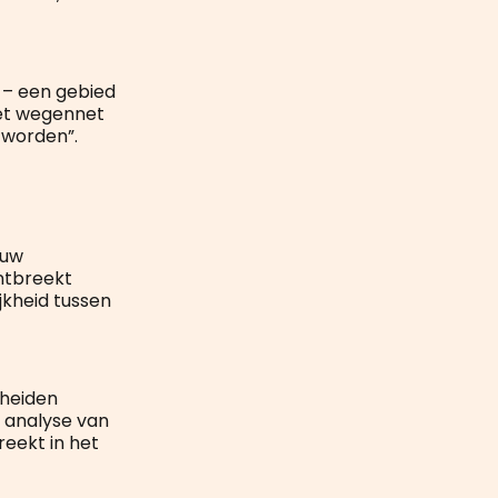
 – een gebied
het wegennet
 worden”.
ouw
ntbreekt
jkheid tussen
cheiden
n analyse van
reekt in het