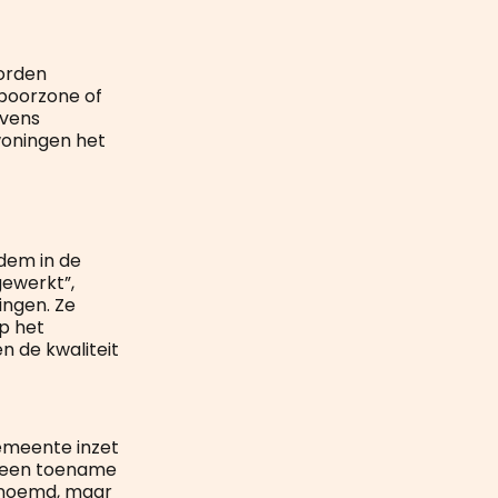
orden
spoorzone of
evens
woningen het
dem in de
ewerkt”,
ningen. Ze
p het
n de kwaliteit
emeente inzet
e een toename
enoemd, maar