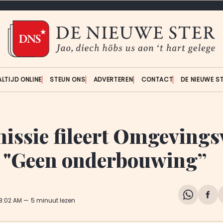
ALTIJD ONLINE
STEUN ONS
ADVERTEREN
CONTACT
DE NIEUWE S
ssie fileert Omgevingsv
 "Geen onderbouwing”
Share
Del
 8:02 AM
5 minuut lezen
on
op
WhatsA
Fa