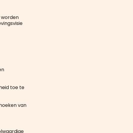
t worden
ingsvisie
en
heid toe te
‘hoeken van
volwaardige