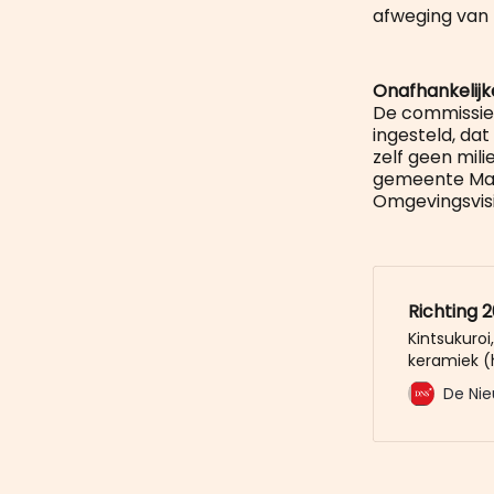
afweging van 
Onafhankelijk
De commissie 
ingesteld, dat
zelf geen mili
gemeente Maas
Omgevingsvisi
Richting 
Kintsukuro
keramiek (
repareren m
De Nie
gebroken e
ongebroken 
symbool vo
omgaat me