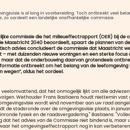
ngsvisie is al lang in voorbereiding. Toch ontbreekt veel belan
e, zo oordeelt een landelijke onafhankelijke commissie.
ijke commissie die het milieueffectrapport (OER) bij de
ie Maastricht 2040 beoordeelt, spaart de plannen van 
kritisch advies concludeert de commissie dat Maastricht w
t – met duizenden nieuwe woningen en een sterke focus
 – maar dat de onderbouwing daarvan grotendeels ontbre
informatie ontbreekt om het belang van de leefomgeving
 wegen”, aldus het oordeel.
zo veelomvattend, dat het onmogelijk lijkt om alle advieze
 volgen. Wethouder Frans Bastiaens houdt niettemin vast a
 omgevingsvisie wordt eind november aan uw raad aange
t de stadsronde over de omgevingsvisie plaats, in januar
nronde fysiek en de raadsvergadering." Bastiaens: "Volle
 dat het advies van de Commissie niet bindend is, maar u
 waar het omgevingseffectrapport nog in kan verbeteren.