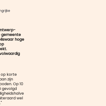
mail
grijke 
 ontwerp-
de gemeente
eliswaar hoge
 op
ekt.
 volwaardig
n op korte
an zijn
boden. Op 10
i gevolgd
digheidshalve
iteraard wel
"