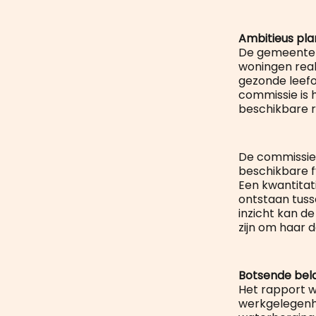
Ambitieus pla
De gemeente M
woningen rea
gezonde leef
commissie is h
beschikbare r
De commissie s
beschikbare f
Een kwantitat
ontstaan tuss
inzicht kan d
zijn om haar d
Botsende bel
Het rapport w
werkgelegenhe