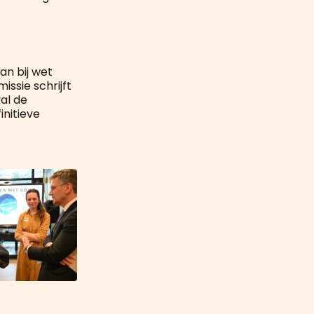
an bij wet
issie schrijft
val de
initieve