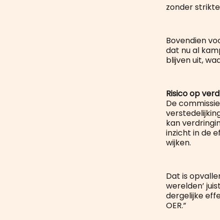
zonder strikt
Bovendien voo
dat nu al kam
blijven uit, 
Risico op ver
De commissie 
verstedelijki
kan verdring
inzicht in de
wijken.
Dat is opvall
werelden’ jui
dergelijke ef
OER.”