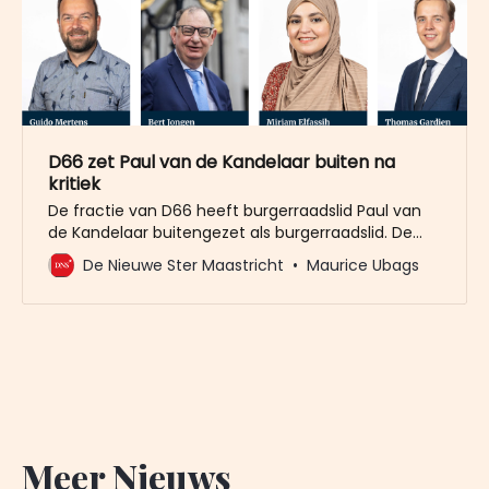
D66 zet Paul van de Kandelaar buiten na
kritiek
De fractie van D66 heeft burgerraadslid Paul van
de Kandelaar buitengezet als burgerraadslid. De
fractie van D66 Maastricht heeft met
De Nieuwe Ster Maastricht
Maurice Ubags
verontwaardiging kennisgenomen van de uitingen
die Paul van de Kandelaar op persoonlijke titel doet.
Van de Kandelaar zegt in een interview met De
Nieuwe Ster dat er binnen D66 “een
Meer Nieuws