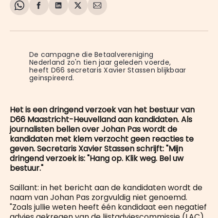
Share
Delen
Delen
Share
Deel
on
op
op
on
via
WhatsApp
Facebook
LinkedIn
X
E-
mail
De campagne die Betaalvereniging 
Nederland zo'n tien jaar geleden voerde, 
heeft D66 secretaris Xavier Stassen blijkbaar 
geïnspireerd.
Het is een dringend verzoek van het bestuur van
D66 Maastricht-Heuvelland aan kandidaten. Als
journalisten bellen over Johan Pas wordt de
kandidaten met klem verzocht geen reacties te
geven. Secretaris Xavier Stassen schrijft: "Mijn
dringend verzoek is: "Hang op. Klik weg. Bel uw
bestuur."
Saillant: in het bericht aan de kandidaten wordt de
naam van Johan Pas zorgvuldig niet genoemd.
"Zoals jullie weten heeft één kandidaat een negatief
advies gekregen van de lijstadviescommissie (LAC).