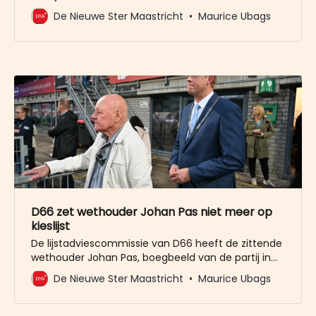
lijstadviescommissie om zitten wethouder Johan
De Nieuwe Ster Maastricht
Maurice Ubags
Pas niet meer op de kieslijst te zetten. “Dit is een
regelrechte coup van lijsttrekker Marlou
Jenneskens en het bestuur van D66, met name
van Xavier Stassen.” Van de Kandelaar, die als
D66 zet wethouder Johan Pas niet meer op
kieslijst
De lijstadviescommissie van D66 heeft de zittende
wethouder Johan Pas, boegbeeld van de partij in
de stad, geen plek op de kieslijst gegeven. De partij
De Nieuwe Ster Maastricht
Maurice Ubags
heeft na lijsttrekker Marlou Jenneskens die al
eerder gekozen was, nu de nummer twee tot en
met twaalf gepresenteerd. Pas kan alleen terug de