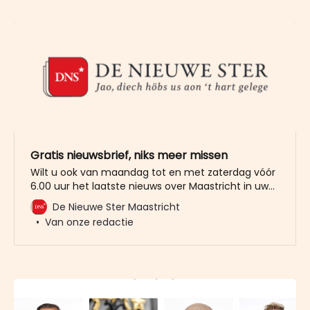
politiek
Gratis nieuwsbrief, niks meer missen
Wilt u ook van maandag tot en met zaterdag vóór
6.00 uur het laatste nieuws over Maastricht in uw
mailbox? Meld u dan gratis aan voor de nieuwbrief
De Nieuwe Ster Maastricht
van De Nieuwe Ster. Meer dan 20.000 trouwe lezers
Van onze redactie
gingen u al voor. Het enige wat wij van u vragen