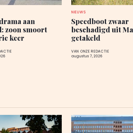
NIEUWS
edrama aan
Speedboot zwaar
d: zoon smoort
beschadigd uit M
rie keer
getakeld
DACTIE
VAN ONZE REDACTIE
026
augustus 7, 2026