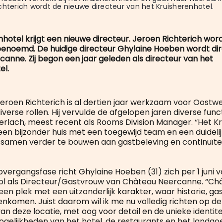
chterich wordt de nieuwe directeur van het Kruisherenhotel.
hotel krijgt een nieuwe directeur. Jeroen Richterich wordt 
benoemd. De huidige directeur Ghylaine Hoeben wordt di
anne. Zij begon een jaar geleden als directeur van het
el.
Jeroen Richterich is al dertien jaar werkzaam voor Oostw
diverse rollen. Hij vervulde de afgelopen jaren diverse fun
erlach, meest recent als Rooms Division Manager. “Het K
een bijzonder huis met een toegewijd team en een duidelijke 
 samen verder te bouwen aan gastbeleving en continuïtei
vergangsfase richt Ghylaine Hoeben (31) zich per 1 juni v
ol als Directeur/Gastvrouw van Château Neercanne. “Ch
een plek met een uitzonderlijk karakter, waar historie, g
nkomen. Juist daarom wil ik me nu volledig richten op d
an deze locatie, met oog voor detail en de unieke identite
ogelijkheden van het hotel, de restaurants en het landgoe