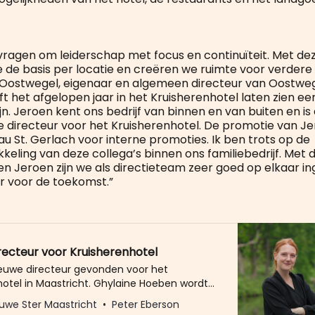
vragen om leiderschap met focus en continuïteit. Met d
 de basis per locatie en creëren we ruimte voor verdere 
 Oostwegel, eigenaar en algemeen directeur van Oostwege
ft het afgelopen jaar in het Kruisherenhotel laten zien e
ijn. Jeroen kent ons bedrijf van binnen en van buiten en 
e directeur voor het Kruisherenhotel. De promotie van J
u St. Gerlach voor interne promoties. Ik ben trots op de
kkeling van deze collega’s binnen ons familiebedrijf. Met
en Jeroen zijn we als directieteam zeer goed op elkaar i
r voor de toekomst.”
recteur voor Kruisherenhotel
nieuwe directeur gevonden voor het
hotel in Maastricht. Ghylaine Hoeben wordt
 van Ineke van de Laak die in januari haar
uwe Ster Maastricht
Peter Eberson
kondigde. De 30-jarige Hoeben start 1 juni