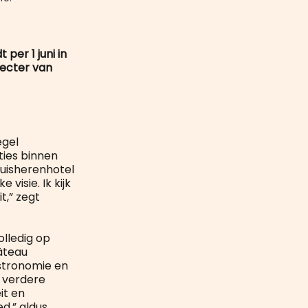
per 1 juni in
recter van
egel
cties binnen
ruisherenhotel
visie. Ik kijk
t,” zegt
olledig op
âteau
astronomie en
e verdere
it en
d,” aldus