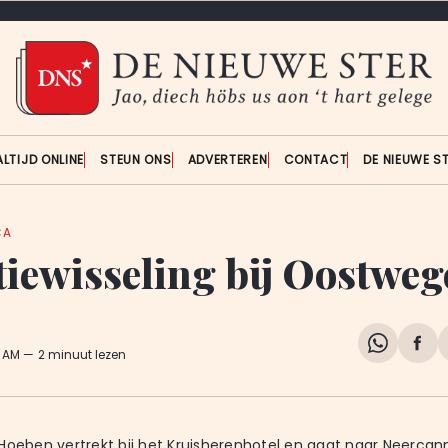
ALTIJD ONLINE
STEUN ONS
ADVERTEREN
CONTACT
DE NIEUWE S
CA
tiewisseling bij Oostweg
Share
Del
9 AM
2 minuut lezen
on
op
WhatsA
Fa
Hoeben vertrekt bij het Kruisherenhotel en gaat naar Neercann