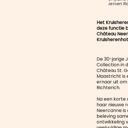
Jeroen Ri
Het Kruisheren
deze functie 
Château Neerc
Kruisherenhot
De 30-jarige 
Collection in 
Château St. G
Maastricht is 
ernaar uit om
Richterich.
Na een korte o
haar nieuwe r
Neercanne is 
beleving same
ontwikkeling v
veelvuldige m