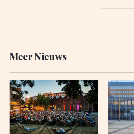
in haar nie
eigendom i
eerder
Meer Nieuws