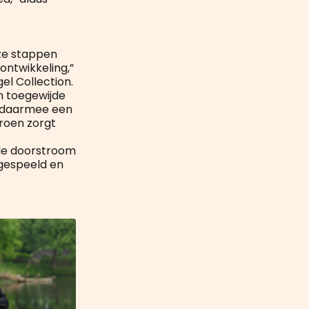
eze stappen
ontwikkeling,”
l Collection.
en toegewijde
is daarmee een
eroen zorgt
 de doorstroom
ngespeeld en