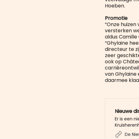
Hoeben.
Promotie
“Onze huizen 
versterken we
aldus Camille
“Ghylaine hee
directeur te z
zeer geschikt
ook op Châtea
carrièreontwi
van Ghylaine 
daarmee klaa
Nieuwe di
Er is een 
Kruisheren
de opvolger
De Nie
vertrek aan