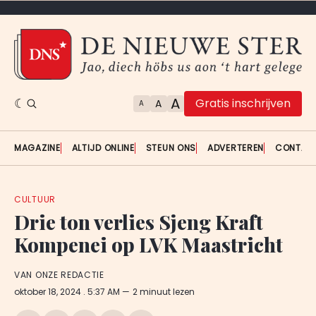
A
Gratis inschrijven
A
A
MAGAZINE
ALTIJD ONLINE
STEUN ONS
ADVERTEREN
CONTAC
CULTUUR
Drie ton verlies Sjeng Kraft
Kompenei op LVK Maastricht
VAN ONZE REDACTIE
oktober 18, 2024
. 5:37 AM
2 minuut lezen