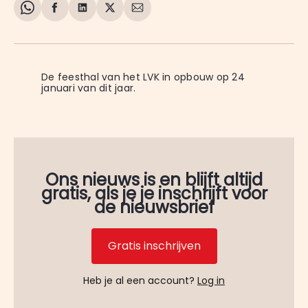
Share
Delen
Delen
Share
Deel
on
op
op
on
via
WhatsApp
Facebook
LinkedIn
X
E-
mail
De feesthal van het LVK in opbouw op 24 
januari van dit jaar.
Ons nieuws is en blijft altijd
gratis, als je je inschrijft voor
de nieuwsbrief
Gratis inschrijven
Heb je al een account?
Log in