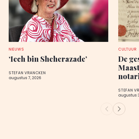
NIEUWS
CULTUUR
‘Iech bin Sheherazade’
De ge
Maastr
STEFAN VRANCKEN
notar
augustus 7, 2026
STEFAN V
augustus 3