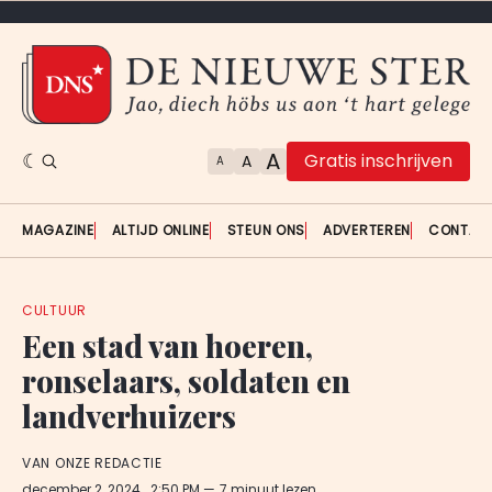
A
Gratis inschrijven
A
A
MAGAZINE
ALTIJD ONLINE
STEUN ONS
ADVERTEREN
CONTAC
CULTUUR
Een stad van hoeren,
ronselaars, soldaten en
landverhuizers
VAN ONZE REDACTIE
december 2, 2024
. 2:50 PM
7 minuut lezen