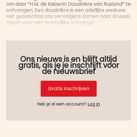
om daar “H.M. de Keizerin Douairière van Rusland” te
ontvangen. Een douairière is een adellijke weduwe.
Het gezelschap zou vervolgens samen naar Brussel
reizen voor een feestelijke ontvangst.
Ons nieuws is en blijft altijd
gratis, als je je inschrijft voor
de nieuwsbrief
Gratis inschrijven
Heb je al een account?
Log in