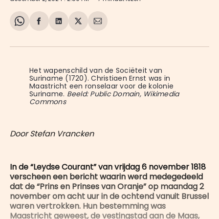
Share
Delen
Delen
Share
Deel
on
op
op
on
via
WhatsApp
Facebook
LinkedIn
X
E-
mail
Het wapenschild van de Sociëteit van 
Suriname (1720). Christiaen Ernst was in 
Maastricht een ronselaar voor de kolonie 
Suriname. 
Beeld: Public Domain, Wikimedia
Commons
Door Stefan Vrancken
In de “Leydse Courant” van vrijdag 6 november 1818
verscheen een bericht waarin werd medegedeeld
dat de “Prins en Prinses van Oranje” op maandag 2
november om acht uur in de ochtend vanuit Brussel
waren vertrokken. Hun bestemming was
Maastricht geweest, de vestingstad aan de Maas,