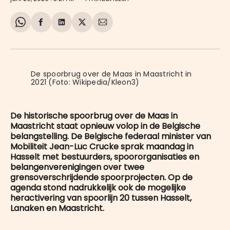
Share
Delen
Delen
Share
Deel
on
op
op
on
via
WhatsApp
Facebook
LinkedIn
X
E-
mail
De spoorbrug over de Maas in Maastricht in 
2021 (Foto: Wikipedia/Kleon3)
De historische spoorbrug over de Maas in
Maastricht staat opnieuw volop in de Belgische
belangstelling. De Belgische federaal minister van
Mobiliteit Jean-Luc Crucke sprak maandag in
Hasselt met bestuurders, spoororganisaties en
belangenverenigingen over twee
grensoverschrijdende spoorprojecten. Op de
agenda stond nadrukkelijk ook de mogelijke
heractivering van spoorlijn 20 tussen Hasselt,
Lanaken en Maastricht.