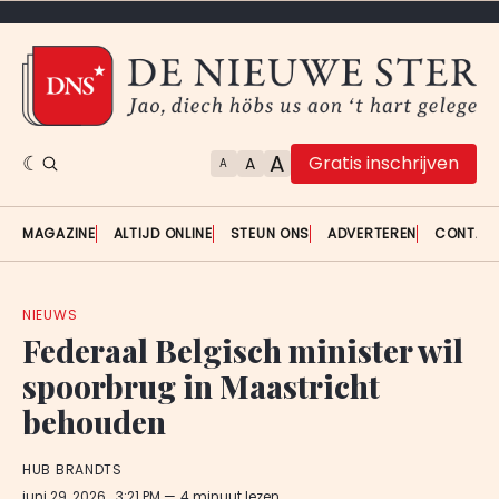
A
Gratis inschrijven
A
A
MAGAZINE
ALTIJD ONLINE
STEUN ONS
ADVERTEREN
CONTAC
NIEUWS
Federaal Belgisch minister wil
spoorbrug in Maastricht
behouden
HUB BRANDTS
juni 29, 2026
. 3:21 PM
4 minuut lezen