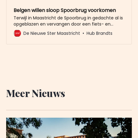
Belgen willen sloop Spoorbrug voorkomen
Terwijl in Maastricht de Spoorbrug in gedachte al is
opgeblazen en vervangen door een fiets- en
wandelbrug, willen de Belgen de spoorlijn over de
De Nieuwe Ster Maastricht
Hub Brandts
Maas nieuw leven inblazen. Die revitalisering is
mogelijk, nu duidelijk is dat er tussen Maastricht en
Hasselt geen tram gaat rijden. Dat plan is na
tientallen
Meer Nieuws