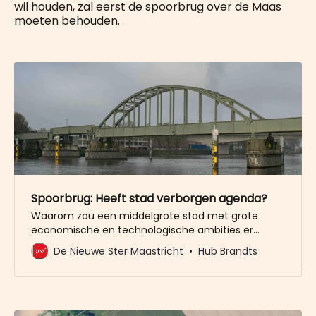
wil houden, zal eerst de spoorbrug over de Maas
moeten behouden.
Spoorbrug: Heeft stad verborgen agenda?
Waarom zou een middelgrote stad met grote
economische en technologische ambities er
belang bij hebben een grens- én
De Nieuwe Ster Maastricht
Hub Brandts
rivieroverschrijdende spoorbrug te verwijderen, in
plaats van deze te benutten voor een directe
verbinding met Vlaanderen? Uit de antwoorden
van het college van B&W op vragen van 50PLUS
blijkt dat Maastricht