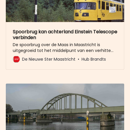
Spoorbrug kan achterland Einstein Telescope
verbinden
De spoorbrug over de Maas in Maastricht is
uitgegroeid tot het middelpunt van een verhitte
discussie. Terwijl Vlaamse minister Jo Brouns zich
De Nieuwe Ster Maastricht
Hub Brandts
inzet voor een duurzame spoorverbinding tussen
Vlaanderen en Duitsland via Maastricht, pleiten
Nederlandse partijen, waaronder Maastrichtse
wethouder Hubert Mackus (CDA), voor de sloop
van de brug en de