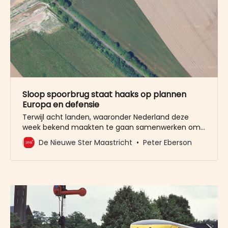
Sloop spoorbrug staat haaks op plannen
Europa en defensie
Terwijl acht landen, waaronder Nederland deze
week bekend maakten te gaan samenwerken om
de militaire paraatheid te vergroten door het
De Nieuwe Ster Maastricht
Peter Eberson
verbeteren van bruggen en spoorlijnen, willen ze in
Maastricht juist de spoorbrug slopen. Dat
voorgenomen besluit staat haaks op wat Europa
en met name de militairen willen nu de Koude