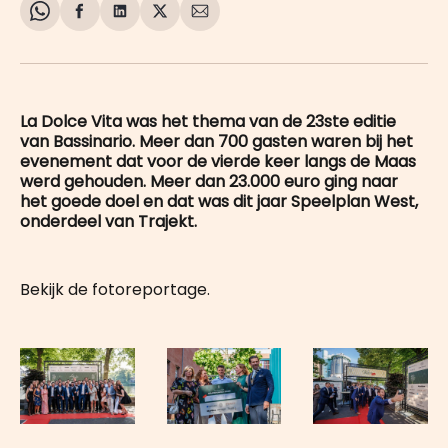
Share
Delen
Delen
Share
Deel
on
op
op
on
via
WhatsApp
Facebook
LinkedIn
X
E-
mail
La Dolce Vita was het thema van de 23ste editie
van Bassinario. Meer dan 700 gasten waren bij het
evenement dat voor de vierde keer langs de Maas
werd gehouden. Meer dan 23.000 euro ging naar
het goede doel en dat was dit jaar Speelplan West,
onderdeel van Trajekt.
Bekijk de fotoreportage.