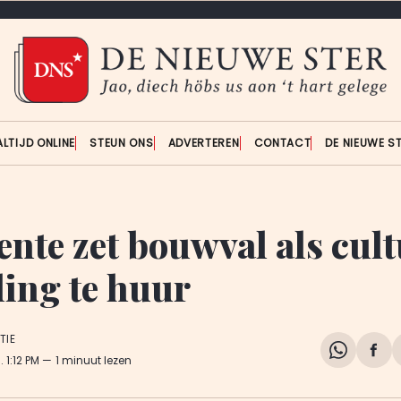
ALTIJD ONLINE
STEUN ONS
ADVERTEREN
CONTACT
DE NIEUWE S
nte zet bouwval als cult
ling te huur
TIE
Share
Del
4
. 1:12 PM
1 minuut lezen
on
op
WhatsA
Fa