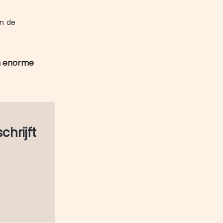
mail
n de 
en enorme
schrijft