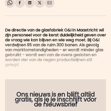
Share
Delen
Delen
Share
Deel
on
op
op
on
via
WhatsApp
Facebook
LinkedIn
X
E-
mail
De directie van de glasfabriek O&I in Maastricht wil
zijn personeel voor de kerst duidelijkheid geven over
de vraag wie kan blijven en wie weg moet. Bij O&I
verdwijnen 95 van de ruim 300 banen. Als gevolg
van marktomstandigheden - er wordt minder glas
gebruikt - wordt een van de ovens gesloten en
worden vier van de negen productielijnen stil
gelegd.
Ons nieuws is en blijft altijd
gratis, als je je inschrijft voor
de nieuwsbrief