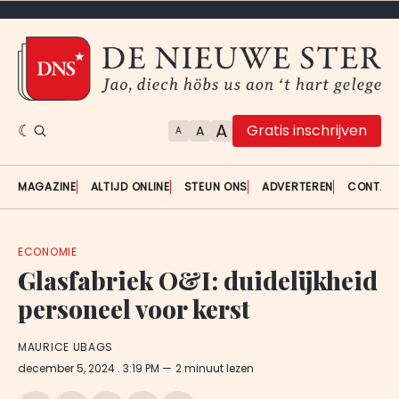
A
Gratis inschrijven
A
A
MAGAZINE
ALTIJD ONLINE
STEUN ONS
ADVERTEREN
CONTAC
ECONOMIE
Glasfabriek O&I: duidelijkheid
personeel voor kerst
MAURICE UBAGS
december 5, 2024
. 3:19 PM
2 minuut lezen