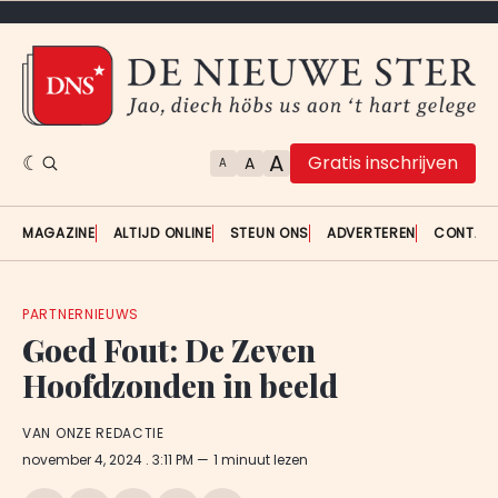
A
Gratis inschrijven
A
A
MAGAZINE
ALTIJD ONLINE
STEUN ONS
ADVERTEREN
CONTAC
PARTNERNIEUWS
Goed Fout: De Zeven
Hoofdzonden in beeld
VAN ONZE REDACTIE
november 4, 2024
. 3:11 PM
1 minuut lezen