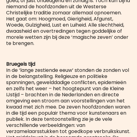
goed, of juist ondeugend en zondig is. Toch kan bijna
niemand de hoofdzonden uit de Westerse
Christelijke traditie zomaar allemaal opnoemen.
Het gaat om: Hoogmoed, Gierigheid, Afgunst,
Woede, Gulzigheid, Lust en Luiheid. Alle slechtheid,
dwaasheid en overtredingen tegen goddelijke of
morele wetten zijn bij deze ‘magische zeven’ onder
te brengen.
Bruegels tijd
In de ‘lange zestiende eeuw’ stonden de zonden vol
in de belangstelling. Religieuze en politieke
spanningen, gewelddadige conflicten, epidemieën
en zelfs het weer – het hoogtepunt van de Kleine
IJstijd – brachten in de Nederlanden en directe
omgeving een stroom aan voorstellingen van het
kwaad met zich mee. De zeven hoofdzonden waren
in die tijd een populair thema voor kunstenaars en
publiek. In deze tentoonstelling zie je de vele
verschillende verbeeldingen: van
verzamelaarsstukken tot goedkope verbruikskunst.