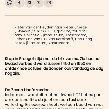
Share
Delen
Delen
Share
Deel
on
op
op
on
via
WhatsApp
Facebook
LinkedIn
X
E-
mail
Pieter van der Heyden naar Pieter Bruegel 
I, 
Wellust / Luxuria,
1558, gravure, 226 x 295 
mm. Collectie Rijksmuseum, Amsterdam, 
Schenking van P.C. van Kerckhoff, Den Haag. 
Foto Rijksmuseum, Amsterdam. 
Stap in Bruegels tijd met de blik van nu. Zie hoe het
kwaad verbeeld werd tussen 1450 en 1650 en
ontdek hoe actueel de zonden ook vandaag de dag
nog zijn.
De Zeven Hoofdzonden
Ieder mens worstelt met het kwaad. Of het nu gaat
om een innerlijke strijd of om een tastbare
verleiding. En iedereen heeft wel een beeld van wat