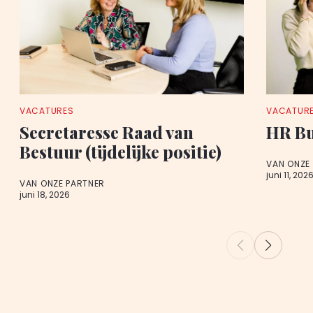
VACATURES
VACATUR
Secretaresse Raad van
HR Bu
Bestuur (tijdelijke positie)
VAN ONZE
juni 11, 202
VAN ONZE PARTNER
juni 18, 2026