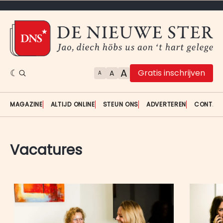
A
Gratis inschrijven
A
A
MAGAZINE
ALTIJD ONLINE
STEUN ONS
ADVERTEREN
CONTAC
Vacatures