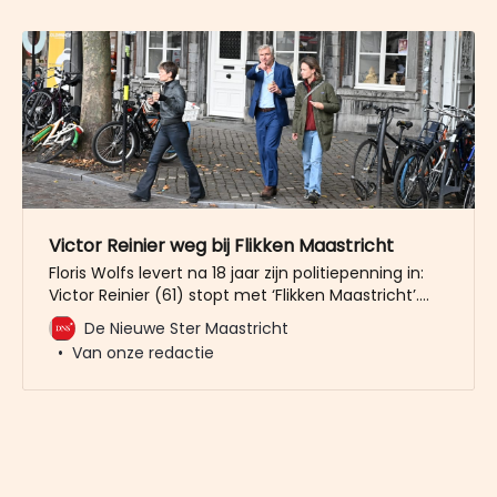
Victor Reinier weg bij Flikken Maastricht
Floris Wolfs levert na 18 jaar zijn politiepenning in:
Victor Reinier (61) stopt met ‘Flikken Maastricht’.
RTL Boulevard brengt het nieuws naar buiten. Het
De Nieuwe Ster Maastricht
nieuws volgt nadat Victor in Belgische media
Van onze redactie
beschuldigd werd van wangedrag op de set van de
serie. De Belgische krant Het Laatste Nieuws
schreef dat Victor