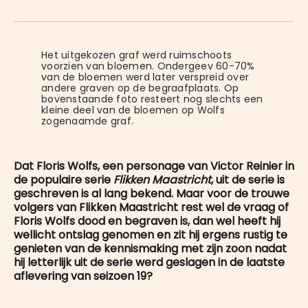
on
op
op
on
via
WhatsApp
Facebook
LinkedIn
X
E-
mail
Het uitgekozen graf werd ruimschoots 
voorzien van bloemen. Ondergeev 60-70% 
van de bloemen werd later verspreid over 
andere graven op de begraafplaats. Op 
bovenstaande foto resteert nog slechts een 
kleine deel van de bloemen op Wolfs 
zogenaamde graf.
Dat Floris Wolfs, een personage van Victor Reinier in
de populaire serie
Flikken Maastricht
, uit de serie is
geschreven is al lang bekend. Maar voor de trouwe
volgers van Flikken Maastricht rest wel de vraag of
Floris Wolfs dood en begraven is, dan wel heeft hij
wellicht ontslag genomen en zit hij ergens rustig te
genieten van de kennismaking met zijn zoon nadat
hij letterlijk uit de serie werd geslagen in de laatste
aflevering van seizoen 19?