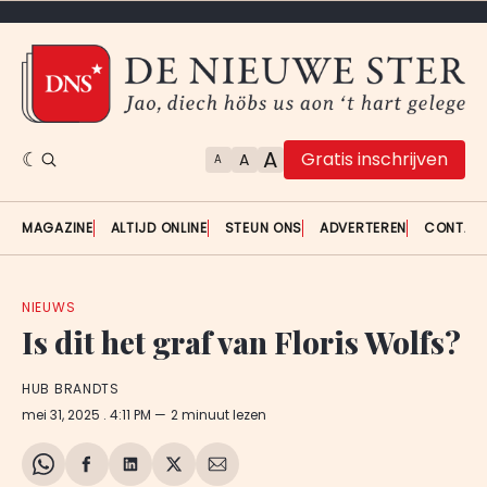
A
Gratis inschrijven
A
A
MAGAZINE
ALTIJD ONLINE
STEUN ONS
ADVERTEREN
CONTAC
NIEUWS
Is dit het graf van Floris Wolfs?
HUB BRANDTS
mei 31, 2025
. 4:11 PM
2 minuut lezen
Share
Delen
Delen
Share
Deel