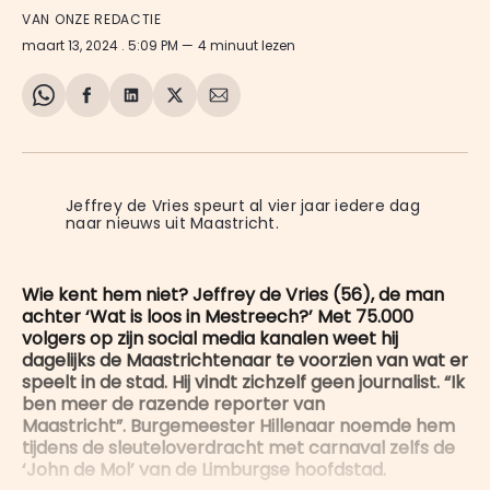
VAN ONZE REDACTIE
maart 13, 2024
. 5:09 PM
4 minuut lezen
Share
Delen
Delen
Share
Deel
on
op
op
on
via
WhatsApp
Facebook
LinkedIn
X
E-
mail
Jeffrey de Vries speurt al vier jaar iedere dag 
naar nieuws uit Maastricht.
Wie kent hem niet? Jeffrey de Vries (56), de man
achter ‘Wat is loos in Mestreech?’ Met 75.000
volgers op zijn social media kanalen weet hij
dagelijks de Maastrichtenaar te voorzien van wat er
speelt in de stad. Hij vindt zichzelf geen journalist. “Ik
ben meer de razende reporter van
Maastricht”. Burgemeester Hillenaar noemde hem
tijdens de sleuteloverdracht met carnaval zelfs de
‘John de Mol’ van de Limburgse hoofdstad.