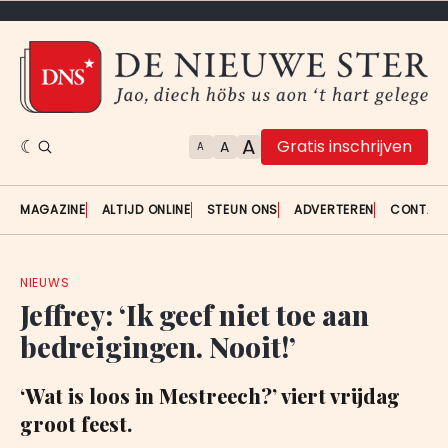
A
Gratis inschrijven
A
A
MAGAZINE
ALTIJD ONLINE
STEUN ONS
ADVERTEREN
CONTAC
NIEUWS
Jeffrey: ‘Ik geef niet toe aan
bedreigingen. Nooit!’
‘Wat is loos in Mestreech?’ viert vrijdag
groot feest.