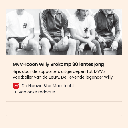
MVV-icoon Willy Brokamp 80 lentes jong
Hij is door de supporters uitgeroepen tot MVV’s
Voetballer van de Eeuw. De ’levende legende’ Willy
Brokamp heeft onlangs de eerbiedwaardige leeftijd
De Nieuwe Ster Maastricht
van 80 jaar bereikt, nota bene in het jaar dat MVV
Van onze redactie
als voorlaatste is geëindigd in de Eerste Divisie.
Door Jos van Wersch Des te meer reden