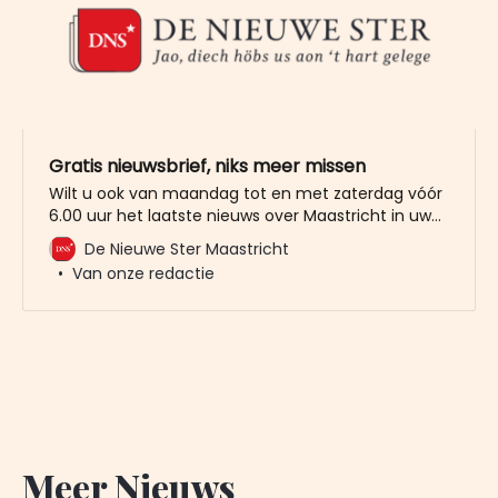
Gratis nieuwsbrief, niks meer missen
Wilt u ook van maandag tot en met zaterdag vóór
6.00 uur het laatste nieuws over Maastricht in uw
mailbox? Meld u dan gratis aan voor de nieuwbrief
De Nieuwe Ster Maastricht
van De Nieuwe Ster. Meer dan 20.000 trouwe lezers
Van onze redactie
gingen u al voor. Het enige wat wij van u vragen
Meer Nieuws