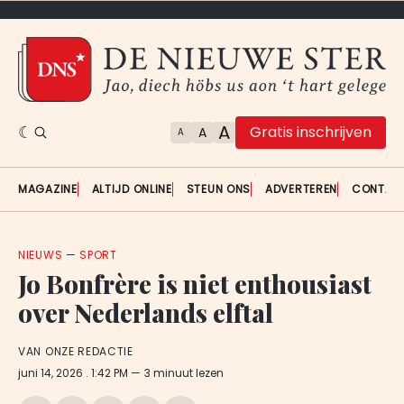
A
Gratis inschrijven
A
A
MAGAZINE
ALTIJD ONLINE
STEUN ONS
ADVERTEREN
CONTAC
NIEUWS
—
SPORT
Jo Bonfrère is niet enthousiast
over Nederlands elftal
VAN ONZE REDACTIE
juni 14, 2026
. 1:42 PM
3 minuut lezen