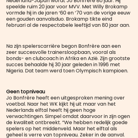
Nederland-Japan wordt Jo Bonfrère 80 jaar. Hij
speelde ruim 20 jaar voor MVV. Met Willy Brokamp
vormde hij in de jaren ‘60 en ‘70 van de vorige eeuw
een gouden aanvalsduo. Brokamp tikte eind
februari al de respectabele leeftijd van 80 jaar aan.
Na zijn spelerscarrière begon Bonfrère aan een
zeer succesvolle trainersloopbaan, vooral als
bonds- en clubcoach in Afrika en Azië. Zijn grootste
succes behaalde hij 30 jaar geleden in 1996 met
Nigeria. Dat team werd toen Olympisch kampioen.
Geen topniveau
Jo Bonfrère heeft een uitgesproken mening over
voetbal. Naar het WK kijkt hij uit maar van het
Nederlands elftal heeft hij geen hoge
verwachtingen. Simpel omdat daarvoor in zijn ogen
de kwaliteit ontbreekt. ”We hebben redelijk goede
spelers op het middenveld. Maar het elftal als
geheel is verre van topniveau. Zeker in de aanval.