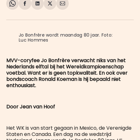
Share
Delen
Delen
Share
Deel
on
op
op
on
via
WhatsApp
Facebook
LinkedIn
X
E-
mail
Jo Bonfrère wordt maandag 80 jaar. Foto: 
Luc Hommes
MVV-coryfee Jo Bonfrère verwacht niks van het
Nederlands elftal bij het Wereldkampioenschap
voetbal. Want er is geen topkwaliteit. En ook over
bondscoach Ronald Koeman is hij bepaald niet
enthousiast.
Door Jean van Hoof
Het WK is van start gegaan in Mexico, de Verenigde
Staten en Canada. Een dag na de wedstrijd