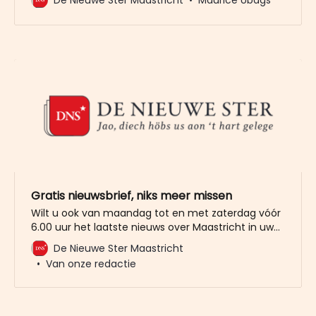
gemeenteraad opgeworpen, nu de Waalse kerk
nadrukkelijk een bijdrage van 1,4 miljoen euro
vraagt aan de stad om de in gang gezette
renovatie te kunnen afmaken. Het
Gratis nieuwsbrief, niks meer missen
Wilt u ook van maandag tot en met zaterdag vóór
6.00 uur het laatste nieuws over Maastricht in uw
mailbox? Meld u dan gratis aan voor de nieuwbrief
De Nieuwe Ster Maastricht
van De Nieuwe Ster. Meer dan 20.000 trouwe lezers
Van onze redactie
gingen u al voor. Het enige wat wij van u vragen