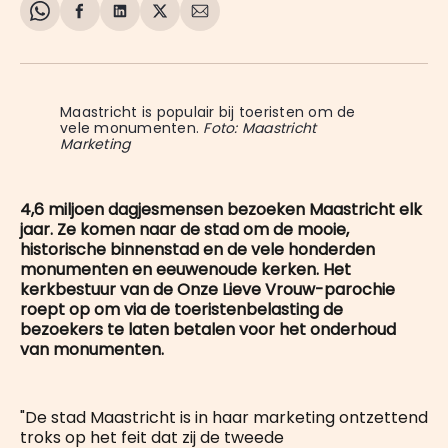
Share
Delen
Delen
Share
Deel
on
op
op
on
via
WhatsApp
Facebook
LinkedIn
X
E-
mail
Maastricht is populair bij toeristen om de 
vele monumenten. 
Foto: Maastricht
Marketing
4,6 miljoen dagjesmensen bezoeken Maastricht elk
jaar. Ze komen naar de stad om de mooie,
historische binnenstad en de vele honderden
monumenten en eeuwenoude kerken. Het
kerkbestuur van de Onze Lieve Vrouw-parochie
roept op om via de toeristenbelasting de
bezoekers te laten betalen voor het onderhoud
van monumenten.
"De stad Maastricht is in haar marketing ontzettend
troks op het feit dat zij de tweede