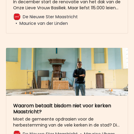
In december start de renovatie van het dak van de
Onze Lieve Vrouw Basiliek. Maar liefst 115.000 leien
worden de komende jaren vervangen. De huidige
De Nieuwe Ster Maastricht
Franse leien liggen al 65 jaar op het dak. Van een
Maurice van der Linden
afstand zien ze er nog prima uit, maar na
onderzoek is gebleken dat
Waarom betaalt bisdom niet voor kerken
Maastricht?
Moet de gemeente opdraaien voor de
herbestemming van de vele kerken in de stad? Die
vraag is door meerdere partijen in de
De Nieuwe Ster Maastricht
Maurice Ubags