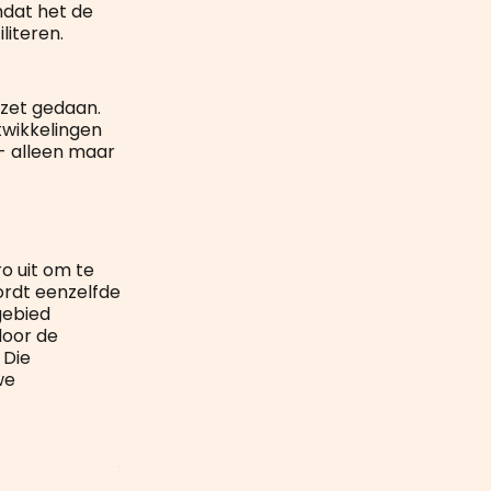
mdat het de
literen.
zet gedaan.
wikkelingen
- alleen maar
o uit om te
ordt eenzelfde
gebied
door de
 Die
we