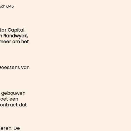
ld: UAU
tor Capital
in Randwyck,
r meer om het
 Goessens van
de gebouwen
moet een
contract dat
seren. De