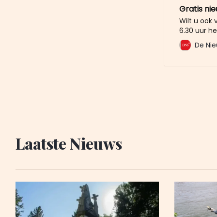
Gratis ni
Wilt u ook
6.30 uur he
mailbox? M
De Nie
De Nieuwe 
u al voor. 
Laatste Nieuws