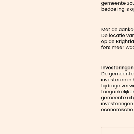
gemeente zou 
bedoeling is 
Met de aankoo
De locatie va
op de Bright
fors meer waa
Investeringen
De gemeente M
investeren in
bijdrage verw
toegankelijker
gemeente uitg
investeringen
economische 