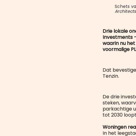
Schets va
Architect
Drie lokale o
Investments –
waarin nu het
voormalige P
Dat bevestige
Tenzin.
De drie inves
steken, waarv
parkachtige u
tot 2030 loopt
Woningen rea
In het leegst