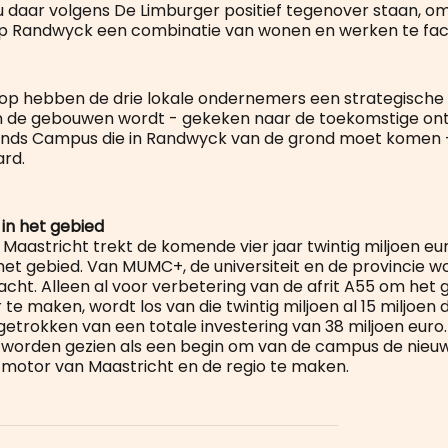
daar volgens De Limburger positief tegenover staan, o
op Randwyck een combinatie van wonen en werken te faci
p hebben de drie lokale ondernemers een strategische 
n de gebouwen wordt - gekeken naar de toekomstige ont
lands Campus die in Randwyck van de grond moet komen 
rd.
 in het gebied
aastricht trekt de komende vier jaar twintig miljoen eur
 het gebied. Van MUMC+, de universiteit en de provincie w
acht. Alleen al voor verbetering van de afrit A55 om het 
 te maken, wordt los van die twintig miljoen al 15 miljoen 
etrokken van een totale investering van 38 miljoen euro.
 worden gezien als een begin om van de campus de nieu
motor van Maastricht en de regio te maken.