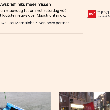
euwsbrief, niks meer missen
 van maandag tot en met zaterdag vóór
t laatste nieuws over Maastricht in uw
eld u dan gratis aan voor de nieuwbrief van
uwe Ster Maastricht
Van onze partner
Ster. Meer dan 20.000 trouwe lezers gingen
Het enige wat wij van u vragen