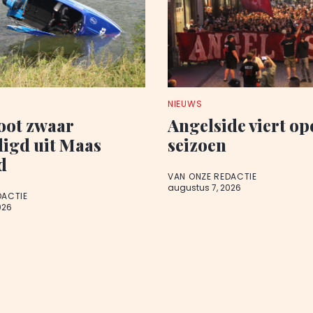
NIEUWS
oot zwaar
Angelside viert o
igd uit Maas
seizoen
d
VAN ONZE REDACTIE
augustus 7, 2026
DACTIE
026