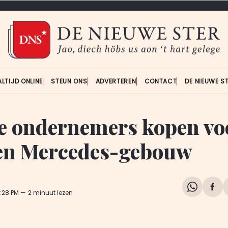
ALTIJD ONLINE
STEUN ONS
ADVERTEREN
CONTACT
DE NIEUWE S
e ondernemers kopen vo
en Mercedes-gebouw
Share
Del
7:28 PM
2 minuut lezen
on
op
WhatsA
Fa