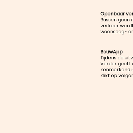
Openbaar ve
Bussen gaan r
verkeer wordt
woensdag- en 
BouwApp
Tijdens de ui
Verder geeft 
kenmerkend ic
klikt op volgen