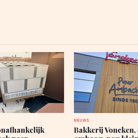
NIEUWS
onafhankelijk
Bakkerij Voncken,