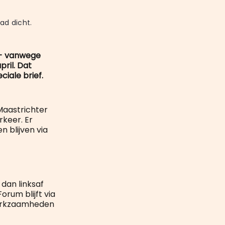
mail
ad dicht.
 - vanwege
ril. Dat
iale brief.
Maastrichter
keer. Er
 blijven via
dan linksaf
rum blijft via
 werkzaamheden