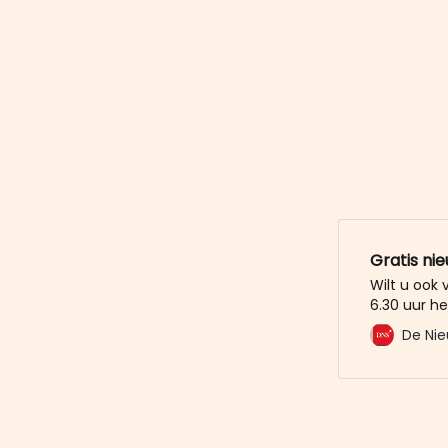
Gratis ni
Wilt u ook
6.30 uur he
mailbox? M
De Nie
De Nieuwe 
u al voor. 