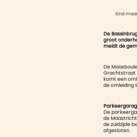
Eind maar
De Bassinbru
groot onderho
meldt de geme
De Maasboulev
Grachtstraat 
komt een omle
de omleiding 
Parkeergarag
De parkeergar
de Maastricht
de zuidzijde 
afgesloten.