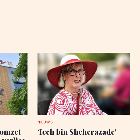
NIEUWS
 omzet
‘Iech bin Sheherazade’