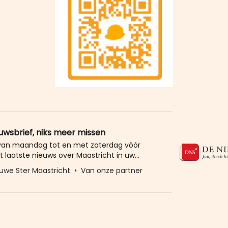
euwsbrief, niks meer missen
 van maandag tot en met zaterdag vóór
t laatste nieuws over Maastricht in uw
eld u dan gratis aan voor de nieuwbrief van
uwe Ster Maastricht
Van onze partner
Ster. Meer dan 20.000 trouwe lezers gingen
Het enige wat wij van u vragen