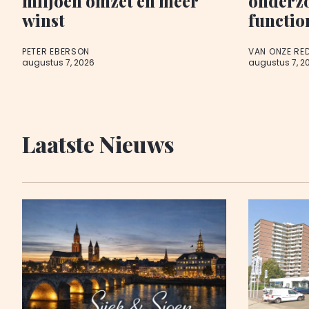
miljoen omzet en meer
onderz
winst
functio
PETER EBERSON
VAN ONZE RE
augustus 7, 2026
augustus 7, 2
Laatste Nieuws