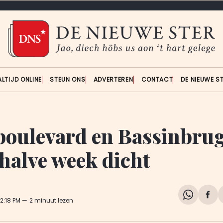
ALTIJD ONLINE
STEUN ONS
ADVERTEREN
CONTACT
DE NIEUWE S
oulevard en Bassinbru
halve week dicht
Share
Del
 12:18 PM
2 minuut lezen
on
op
WhatsA
Fa