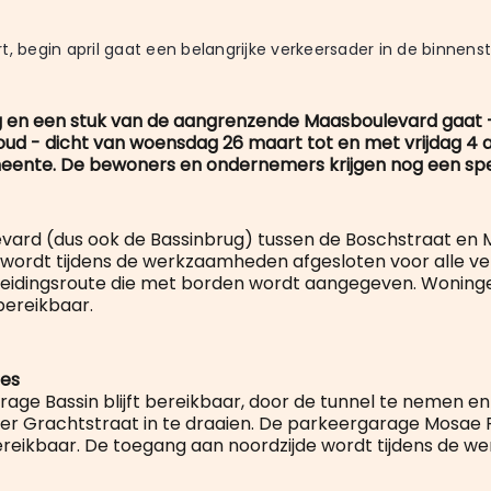
t, begin april gaat een belangrijke verkeersader in de binnenst
g en een stuk van de aangrenzende Maasboulevard gaat
ud - dicht van woensdag 26 maart tot en met vrijdag 4 ap
ente. De bewoners en ondernemers krijgen nog een spec
ard (dus ook de Bassinbrug) tussen de Boschstraat en 
wordt tijdens de werkzaamheden afgesloten voor alle ver
idingsroute die met borden wordt aangegeven. Woningen
bereikbaar.
es
age Bassin blijft bereikbaar, door de tunnel te nemen en 
er Grachtstraat in te draaien. De parkeergarage Mosae Fo
bereikbaar. De toegang aan noordzijde wordt tijdens de