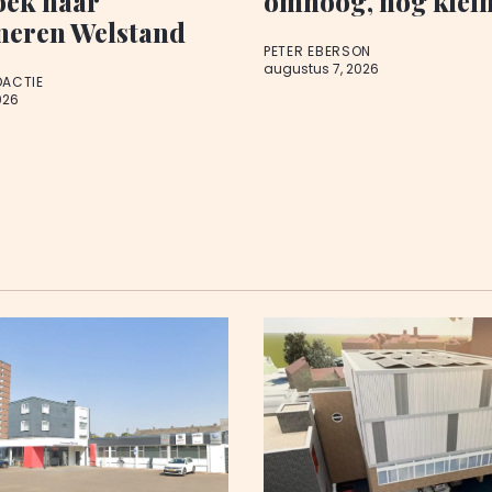
oek naar
omhoog, nog klein
neren Welstand
PETER EBERSON
augustus 7, 2026
DACTIE
026