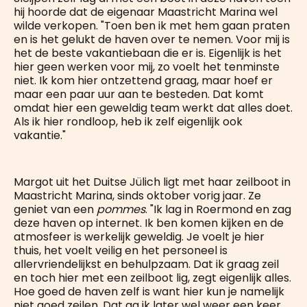
hij hoorde dat de eigenaar Maastricht Marina wel
wilde verkopen. "Toen ben ik met hem gaan praten
en is het gelukt de haven over te nemen. Voor mij is
het de beste vakantiebaan die er is. Eigenlijk is het
hier geen werken voor mij, zo voelt het tenminste
niet. Ik kom hier ontzettend graag, maar hoef er
maar een paar uur aan te besteden. Dat komt
omdat hier een geweldig team werkt dat alles doet.
Als ik hier rondloop, heb ik zelf eigenlijk ook
vakantie."
Margot uit het Duitse Jülich ligt met haar zeilboot in
Maastricht Marina, sinds oktober vorig jaar. Ze
geniet van een
pommes
. "Ik lag in Roermond en zag
deze haven op internet. Ik ben komen kijken en de
atmosfeer is werkelijk geweldig. Je voelt je hier
thuis, het voelt veilig en het personeel is
allervriendelijkst en behulpzaam. Dat ik graag zeil
en toch hier met een zeilboot lig, zegt eigenlijk alles.
Hoe goed de haven zelf is want hier kun je namelijk
niet goed zeilen. Dat ga ik later wel weer een keer