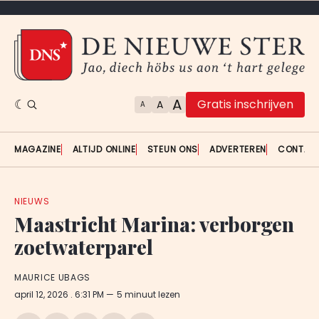
A
Gratis inschrijven
A
A
MAGAZINE
ALTIJD ONLINE
STEUN ONS
ADVERTEREN
CONTAC
NIEUWS
Maastricht Marina: verborgen
zoetwaterparel
MAURICE UBAGS
april 12, 2026
. 6:31 PM
5 minuut lezen