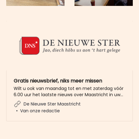
Gratis nieuwsbrief, niks meer missen
Wilt u ook van maandag tot en met zaterdag vóór
6.00 uur het laatste nieuws over Maastricht in uw
mailbox? Meld u dan gratis aan voor de nieuwbrief
De Nieuwe Ster Maastricht
van De Nieuwe Ster. Meer dan 20.000 trouwe lezers
Van onze redactie
gingen u al voor. Het enige wat wij van u vragen