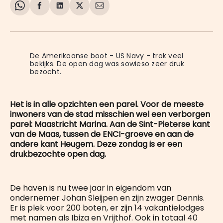
Share
Delen
Delen
Share
Deel
on
op
op
on
via
WhatsApp
Facebook
LinkedIn
X
E-
mail
De Amerikaanse boot - US Navy - trok veel 
bekijks. De open dag was sowieso zeer druk 
bezocht.
Het is in alle opzichten een parel. Voor de meeste
inwoners van de stad misschien wel een verborgen
parel: Maastricht Marina. Aan de Sint-Pieterse kant
van de Maas, tussen de ENCI-groeve en aan de
andere kant Heugem. Deze zondag is er een
drukbezochte open dag.
De haven is nu twee jaar in eigendom van
ondernemer Johan Sleijpen en zijn zwager Dennis.
Er is plek voor 200 boten, er zijn 14 vakantielodges
met namen als Ibiza en Vrijthof. Ook in totaal 40