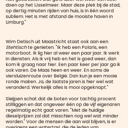
doen op het IJsselmeer. Maar deze plek bij de stad,
op dertig minuten rijden van huis, is in één woord
subliem. Het is met afstand de mooiste haven in
Limburg."
Wim Detisch uit Maastricht staat ook aan een
Stehtisch
te genieten. "Ik heb een Polaris, een
motorboot. Ik lig hier al weer een paar jaar. Ik werk
in diensten. Als ik vrij heb en het is goed weer, dan
kom ik graag naar hier. Een paar keer per jaar ga ik
ook varen. De Maas heen en weer. En soms de
viersluizenroute over België. Dan kun je een mooie
ronde maken. Ja, de laatste jaren is hier wel wat
veranderd. Werkelijk alles is mooi opgeknapt."
Sleijpen schat dat de boten voor tachtig procent
stillliggen en dat ongeveer één op de vijf eigenaren
regelmatig echt gaat varen. "Met de huidige
dieselprijzen zal dat misschien nog wel wat minder
worden." Voor de mensen die aan wal blijven, is er
overigens een watertaxi, die de leden van