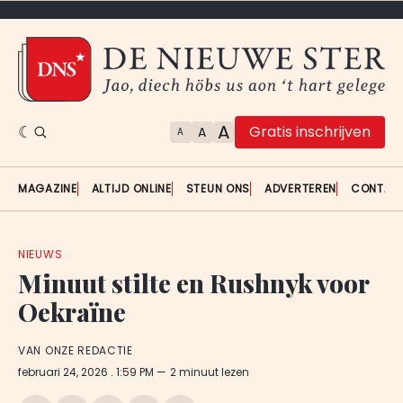
A
Gratis inschrijven
A
A
MAGAZINE
ALTIJD ONLINE
STEUN ONS
ADVERTEREN
CONTAC
NIEUWS
Minuut stilte en Rushnyk voor
Oekraïne
VAN ONZE REDACTIE
februari 24, 2026
. 1:59 PM
2 minuut lezen