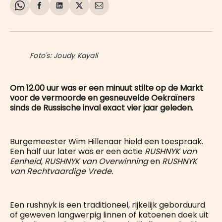
Share
Delen
Delen
Share
Deel
on
op
op
on
via
WhatsApp
Facebook
LinkedIn
X
E-
mail
Foto's: Joudy Kayali
Om 12.00 uur was er een minuut stilte op de Markt
voor de vermoorde en gesneuvelde Oekraïners
sinds de Russische inval exact vier jaar geleden.
Burgemeester Wim Hillenaar hield een toespraak.
Een half uur later was er een actie
RUSHNYK van
Eenheid
,
RUSHNYK van Overwinning
en
RUSHNYK
van Rechtvaardige Vrede.
Een rushnyk is een traditioneel, rijkelijk geborduurd
of geweven langwerpig linnen of katoenen doek uit