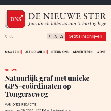
A
Gratis inschrijven
A
A
MAGAZINE
ALTIJD ONLINE
STEUN ONS
ADVERTEREN
CONTAC
NIEUWS
Natuurlijk graf met unieke
GPS-coördinaten op
Tongerseweg
VAN ONZE REDACTIE
november 29, 2024
. 1:55 PM
2 minuut lezen