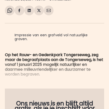
Share
Delen
Delen
Share
Deel
on
op
op
on
via
WhatsApp
Facebook
LinkedIn
X
E-
mail
Impressie van een grafveld vol natuurlijke 
graven.
Op het Rouw- en Gedenkpark Tongerseweg, zeg
maar de begraafplaats aan de Tongerseweg, is het
vanaf 1 januari 2025 mogelijk natuurlijker en
daarmee milieuvriendelijker en duurzamer te
worden begraven.
Ons nieuws is en blijft altijd
gratis, als je je inschrijft voor