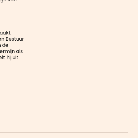
maakt
van Bestuur
n de
ermijn als
t hij uit