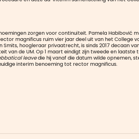
noemingen zorgen voor continuïteit. Pamela Habibović 
rector magnificus ruim vier jaar deel uit van het College 
n Smits, hoogleraar privaatrecht, is sinds 2017 decaan va
it van de UM. Op 1 maart eindigt zijn tweede en laatste t
abbatical leave
die hij vanaf die datum wilde opnemen, stel
huidige interim benoeming tot rector magnificus.