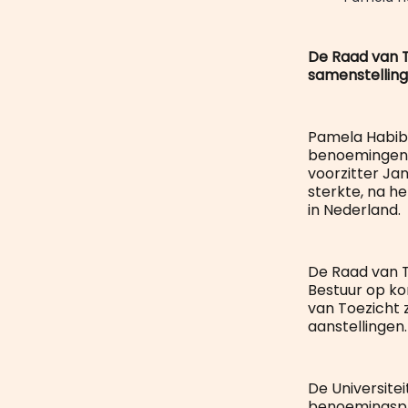
De Raad van T
samenstelling
Pamela Habibo
benoemingen g
voorzitter Ja
sterkte, na he
in Nederland.
De Raad van To
Bestuur op kor
van Toezicht 
aanstellingen.
De Universite
benoemingspr