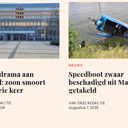
NIEUWS
edrama aan
Speedboot zwaar
d: zoon smoort
beschadigd uit M
rie keer
getakeld
DACTIE
VAN ONZE REDACTIE
026
augustus 7, 2026