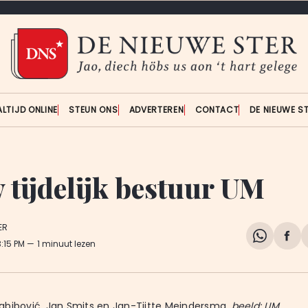
ALTIJD ONLINE
STEUN ONS
ADVERTEREN
CONTACT
DE NIEUWE S
 tijdelijk bestuur UM
ER
Share
Del
3:15 PM
1 minuut lezen
on
op
WhatsA
Fa
bibović, Jan Smits en Jan-Tjitte Meindersma, 
beeld: UM