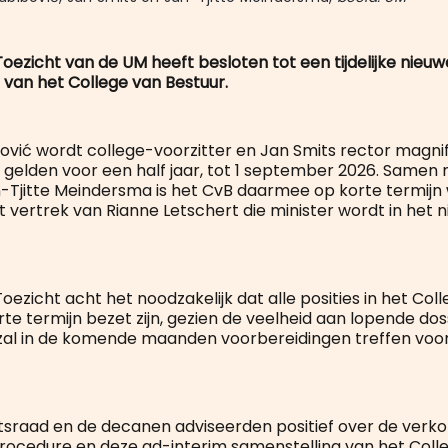
oezicht van de UM heeft besloten tot een tijdelijke nieuw
 van het College van Bestuur.
vić wordt college-voorzitter en Jan Smits rector magnif
elden voor een half jaar, tot 1 september 2026. Samen 
n-Tjitte Meindersma is het CvB daarmee op korte termijn 
t vertrek van Rianne Letschert die minister wordt in het 
ezicht acht het noodzakelijk dat alle posities in het Col
te termijn bezet zijn, gezien de veelheid aan lopende dos
zal in de komende maanden voorbereidingen treffen voo
itsraad en de decanen adviseerden positief over de verko
ocedure en deze ad-interim samenstelling van het Coll