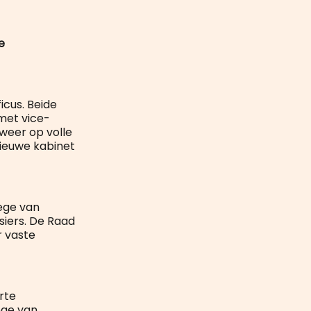
e
icus. Beide
met vice-
weer op volle
nieuwe kabinet
lege van
siers. De Raad
r vaste
rte
ege van