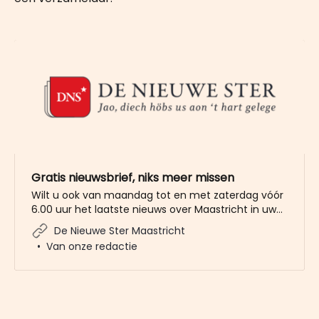
Gratis nieuwsbrief, niks meer missen
Wilt u ook van maandag tot en met zaterdag vóór
6.00 uur het laatste nieuws over Maastricht in uw
mailbox? Meld u dan gratis aan voor de nieuwbrief
De Nieuwe Ster Maastricht
van De Nieuwe Ster. Meer dan 20.000 trouwe lezers
Van onze redactie
gingen u al voor. Het enige wat wij van u vragen