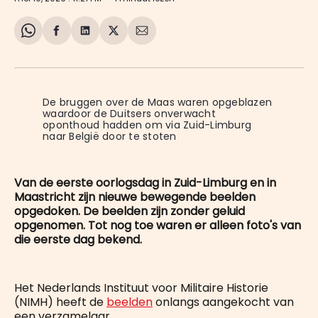
Share
Delen
Delen
Share
Deel
on
op
op
on
via
WhatsApp
Facebook
LinkedIn
X
E-
mail
De bruggen over de Maas waren opgeblazen 
waardoor de Duitsers onverwacht 
oponthoud hadden om via Zuid-Limburg 
naar België door te stoten
Van de eerste oorlogsdag in Zuid-Limburg en in
Maastricht zijn nieuwe bewegende beelden
opgedoken. De beelden zijn zonder geluid
opgenomen. Tot nog toe waren er alleen foto's van
die eerste dag bekend.
Het Nederlands Instituut voor Militaire Historie
(NIMH) heeft de
beelden
onlangs aangekocht van
een verzamelaar.