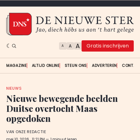
A
Gratis inschrijven
A
A
MAGAZINE
ALTIJD ONLINE
STEUN ONS
ADVERTEREN
CONTAC
NIEUWS
Nieuwe bewegende beelden
Duitse overtocht Maas
opgedoken
VAN ONZE REDACTIE
mei 10, 2026
. 11:21 PM
1 minuut lezen