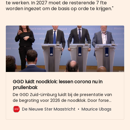
te werken. In 2027 moet de resterende 7 fte
worden ingezet om de basis op orde te krijgen."
GGD luidt noodklok: lessen corona nu in
prullenbak
De GGD Zuid-Limburg luidt bij de presentatie van
de begroting voor 2026 de noodklok. Door forse
bezuinigingen worden harde keuzes gemaakt,
De Nieuwe Ster Maastricht
Maurice Ubags
waarbij de lessen van de coronapandemie om
goed voorbereid te zijn, in de prullenbak verdwijnen.
De GGD wacht forse bezuinigingen van het rijk (- 1,1
miljoen euro) en