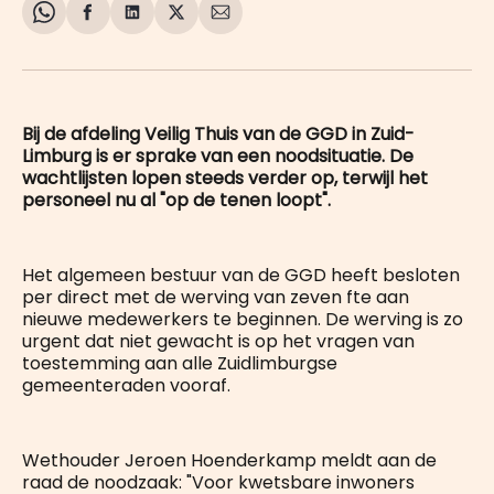
Share
Delen
Delen
Share
Deel
on
op
op
on
via
WhatsApp
Facebook
LinkedIn
X
E-
mail
Bij de afdeling Veilig Thuis van de GGD in Zuid-
Limburg is er sprake van een noodsituatie. De
wachtlijsten lopen steeds verder op, terwijl het
personeel nu al "op de tenen loopt".
Het algemeen bestuur van de GGD heeft besloten
per direct met de werving van zeven fte aan
nieuwe medewerkers te beginnen. De werving is zo
urgent dat niet gewacht is op het vragen van
toestemming aan alle Zuidlimburgse
gemeenteraden vooraf.
Wethouder Jeroen Hoenderkamp meldt aan de
raad de noodzaak: "Voor kwetsbare inwoners