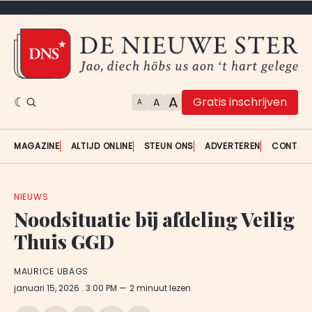
A
Gratis inschrijven
A
A
MAGAZINE
ALTIJD ONLINE
STEUN ONS
ADVERTEREN
CONTAC
NIEUWS
Noodsituatie bij afdeling Veilig
Thuis GGD
MAURICE UBAGS
januari 15, 2026
. 3:00 PM
2 minuut lezen