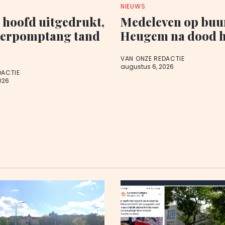
NIEUWS
p hoofd uitgedrukt,
Medeleven op buu
terpomptang tand
Heugem na dood 
VAN ONZE REDACTIE
augustus 6, 2026
DACTIE
026