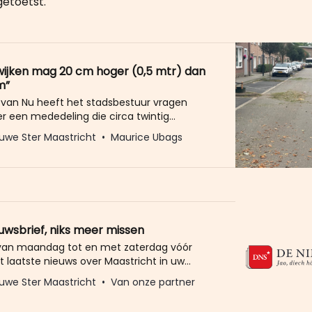
getoetst.
wijken mag 20 cm hoger (0,5 mtr) dan
m”
 van Nu heeft het stadsbestuur vragen
er een mededeling die circa twintig
rs van de buitendienst zouden hebben
uwe Ster Maastricht
Maurice Ubags
ze zouden het onkruid in de buitenwijken
 als dat niet hoger is dan een halve meter,
 in het centrum tot 30 centimeter moeten
.
euwsbrief, niks meer missen
 van maandag tot en met zaterdag vóór
t laatste nieuws over Maastricht in uw
eld u dan gratis aan voor de nieuwbrief van
uwe Ster Maastricht
Van onze partner
Ster. Meer dan 20.000 trouwe lezers gingen
Het enige wat wij van u vragen