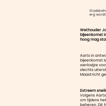
Stadsbehe
erg wordt
Wethouder Jo
bijeenkomst in
hoog mag staa
Aarts in antw
bijeenkomst i
werkwijze voo
slechts uiter
Maastricht ge
Extreem snell
Volgens Aarts
om tijdens het
beheren. Dit 