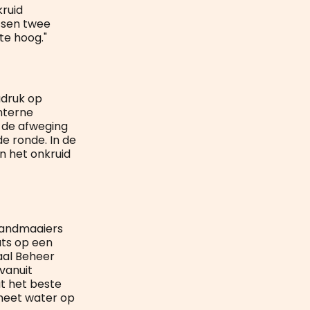
kruid
ussen twee
te hoog."
adruk op
nterne
 de afweging
e ronde. In de
n het onkruid
handmaaiers
ats op een
aal Beheer
vanuit
t het beste
 heet water op