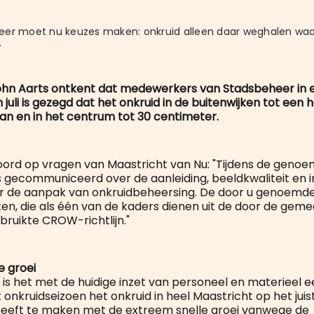
er moet nu keuzes maken: onkruid alleen daar weghalen waar
.
hn Aarts ontkent dat medewerkers van Stadsbeheer in 
 juli is gezegd dat het onkruid in de buitenwijken tot een
n en in het centrum tot 30 centimeter.
oord op vragen van Maastricht van Nu: "Tijdens de geno
s gecommuniceerd over de aanleiding, beeldkwaliteit en i
r de aanpak van onkruidbeheersing. De door u genoemde
sten, die als één van de kaders dienen uit de door de gem
bruikte CROW-richtlijn."
e groei
 is het met de huidige inzet van personeel en materieel e
 onkruidseizoen het onkruid in heel Maastricht op het juis
heeft te maken met de extreem snelle groei vanwege de