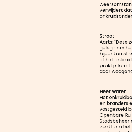
weersomstandi
verwijdert da
onkruidronden
Straat
Aarts: "Deze 
gelegd om het
bijeenkomst w
of het onkrui
praktijk komt
daar weggehaa
Heet water
Het onkruidbe
en branders e
vastgesteld b
Openbare Ruim
Stadsbeheer 
werkt om het o