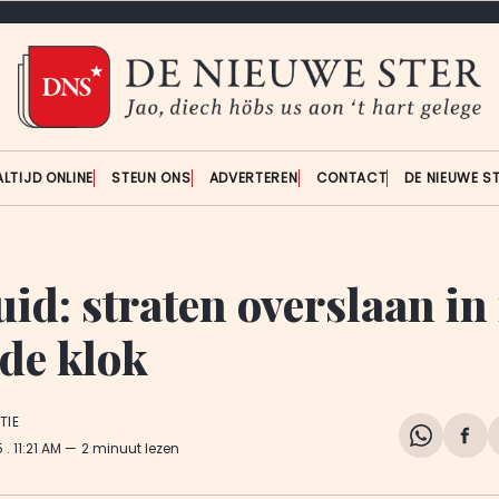
ALTIJD ONLINE
STEUN ONS
ADVERTEREN
CONTACT
DE NIEUWE S
id: straten overslaan in
 de klok
TIE
Share
Del
5
. 11:21 AM
2 minuut lezen
on
op
WhatsA
Fa