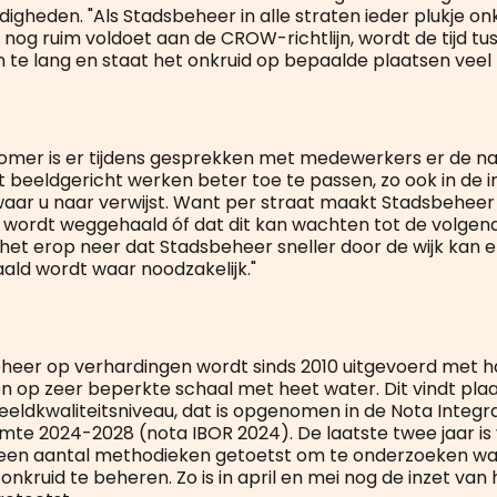
gheden. "Als Stadsbeheer in alle straten ieder plukje on
t nog ruim voldoet aan de CROW-richtlijn, wordt de tijd t
 te lang en staat het onkruid op bepaalde plaatsen veel 
zomer is er tijdens gesprekken met medewerkers er de n
 beeldgericht werken beter toe te passen, zo ook in de i
aar u naar verwijst. Want per straat maakt Stadsbeheer
d wordt weggehaald óf dat dit kan wachten tot de volgend
 het erop neer dat Stadsbeheer sneller door de wijk kan e
ld wordt waar noodzakelijk."
heer op verhardingen wordt sinds 2010 uitgevoerd met 
n op zeer beperkte schaal met heet water. Dit vindt pla
eeldkwaliteitsniveau, dat is opgenomen in de Nota Integr
te 2024-2028 (nota IBOR 2024). De laatste twee jaar is 
een aantal methodieken getoetst om te onderzoeken wa
nkruid te beheren. Zo is in april en mei nog de inzet van