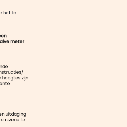
mail
 het te 
een
 halve meter
emde
nstructies/
 hoogtes zijn
eente
en uitdaging
te niveau te