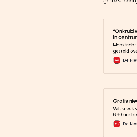
grote schaal 
“Onkruid 
in centru
Maastricht
gesteld ov
medewerke
De Nie
gekregen: 
laten staan
terwijl ze
laten staan
Gratis ni
Wilt u ook
6.30 uur he
mailbox? M
De Nie
De Nieuwe 
u al voor. 