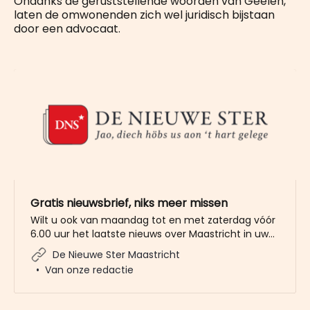
Ondanks de geruststellende woorden van Geelen,
laten de omwonenden zich wel juridisch bijstaan
door een advocaat.
Gratis nieuwsbrief, niks meer missen
Wilt u ook van maandag tot en met zaterdag vóór
6.00 uur het laatste nieuws over Maastricht in uw
mailbox? Meld u dan gratis aan voor de nieuwbrief
De Nieuwe Ster Maastricht
van De Nieuwe Ster. Meer dan 20.000 trouwe lezers
Van onze redactie
gingen u al voor. Het enige wat wij van u vragen