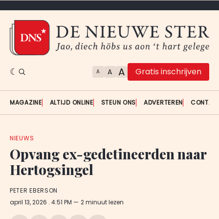
A
Gratis inschrijven
A
A
MAGAZINE
ALTIJD ONLINE
STEUN ONS
ADVERTEREN
CONTAC
NIEUWS
Opvang ex-gedetineerden naar
Hertogsingel
PETER EBERSON
april 13, 2026
. 4:51 PM
2 minuut lezen