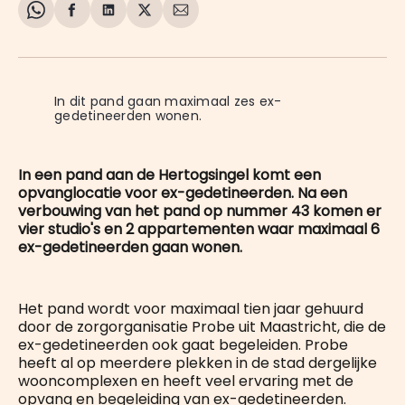
Share
Delen
Delen
Share
Deel
on
op
op
on
via
WhatsApp
Facebook
LinkedIn
X
E-
mail
In dit pand gaan maximaal zes ex-
gedetineerden wonen. 
In een pand aan de Hertogsingel komt een
opvanglocatie voor ex-gedetineerden. Na een
verbouwing van het pand op nummer 43 komen er
vier studio's en 2 appartementen waar maximaal 6
ex-gedetineerden gaan wonen.
Het pand wordt voor maximaal tien jaar gehuurd
door de zorgorganisatie Probe uit Maastricht, die de
ex-gedetineerden ook gaat begeleiden. Probe
heeft al op meerdere plekken in de stad dergelijke
wooncomplexen en heeft veel ervaring met de
opvang en begeleiding van ex-gedetineerden.