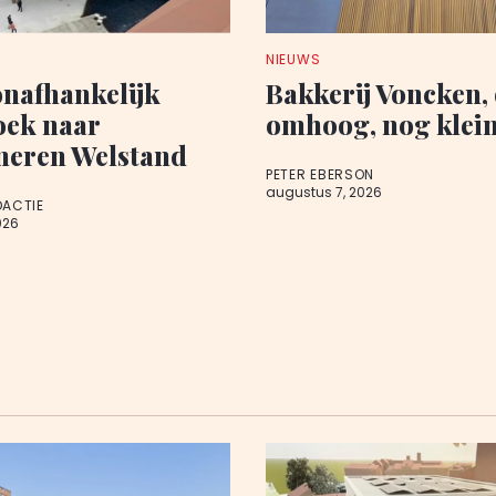
NIEUWS
onafhankelijk
Bakkerij Voncken,
oek naar
omhoog, nog klein
neren Welstand
PETER EBERSON
augustus 7, 2026
DACTIE
026