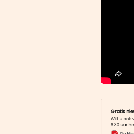
Gratis ni
Wilt u ook
6.30 uur he
mailbox? M
De Nie