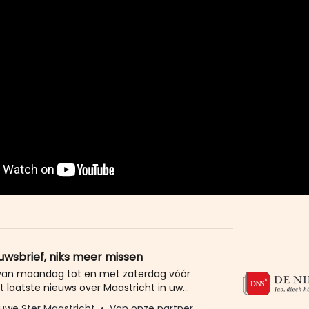
euwsbrief, niks meer missen
 van maandag tot en met zaterdag vóór
t laatste nieuws over Maastricht in uw
eld u dan gratis aan voor de nieuwbrief van
uwe Ster Maastricht
Van onze partner