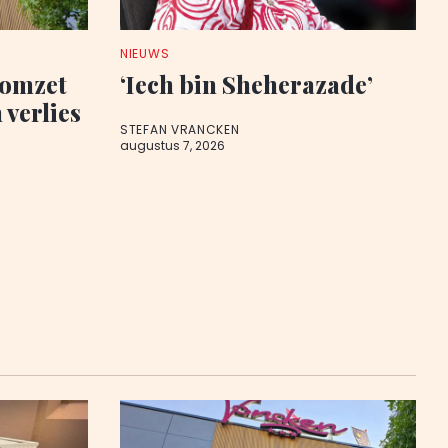
NIEUWS
 omzet
‘Iech bin Sheherazade’
 verlies
STEFAN VRANCKEN
augustus 7, 2026