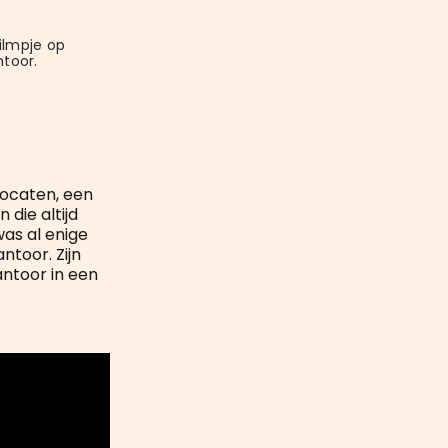
mail
ilmpje op 
toor.
ocaten, een
die altijd
was al enige
ntoor. Zijn
antoor in een