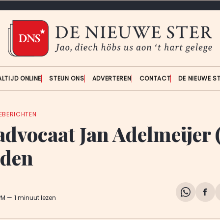
ALTIJD ONLINE
STEUN ONS
ADVERTEREN
CONTACT
DE NIEUWE S
IEBERICHTEN
dvocaat Jan Adelmeijer 
eden
Share
Del
PM
1 minuut lezen
on
op
WhatsA
Fa