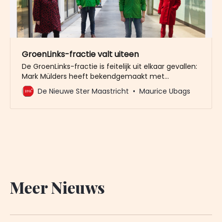
GroenLinks-fractie valt uiteen
De GroenLinks-fractie is feitelijk uit elkaar gevallen:
Mark Mülders heeft bekendgemaakt met
onmiddellijke ingang terug te treden als
De Nieuwe Ster Maastricht
Maurice Ubags
fractievoorzitter van GL. Hij blijft wel aan als
raadslid.
Meer Nieuws