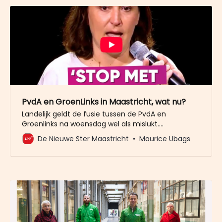
PvdA en GroenLinks in Maastricht, wat nu?
Landelijk geldt de fusie tussen de PvdA en
Groenlinks na woensdag wel als mislukt.
Timmermans zou wel even als leider van de
De Nieuwe Ster Maastricht
Maurice Ubags
grootste partij de premier worden. Maar in plaats
van het Torentje in bezit te nemen, kan hij zich
straks melden bij het UWV. Bij wijze van spreken
dan.