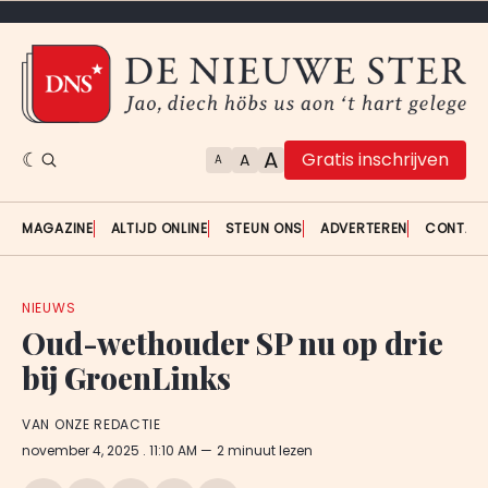
A
Gratis inschrijven
A
A
MAGAZINE
ALTIJD ONLINE
STEUN ONS
ADVERTEREN
CONTAC
NIEUWS
Oud-wethouder SP nu op drie
bij GroenLinks
VAN ONZE REDACTIE
november 4, 2025
. 11:10 AM
2 minuut lezen