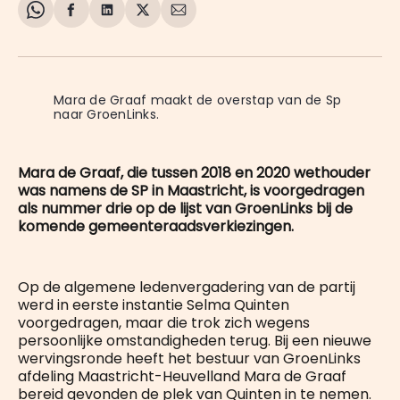
Share
Delen
Delen
Share
Deel
on
op
op
on
via
WhatsApp
Facebook
LinkedIn
X
E-
mail
Mara de Graaf maakt de overstap van de Sp 
naar GroenLinks.
Mara de Graaf, die tussen 2018 en 2020 wethouder
was namens de SP in Maastricht, is voorgedragen
als nummer drie op de lijst van GroenLinks bij de
komende gemeenteraadsverkiezingen.
Op de algemene ledenvergadering van de partij
werd in eerste instantie Selma Quinten
voorgedragen, maar die trok zich wegens
persoonlijke omstandigheden terug. Bij een nieuwe
wervingsronde heeft het bestuur van GroenLinks
afdeling Maastricht-Heuvelland Mara de Graaf
bereid gevonden de plek van Quinten in te nemen.