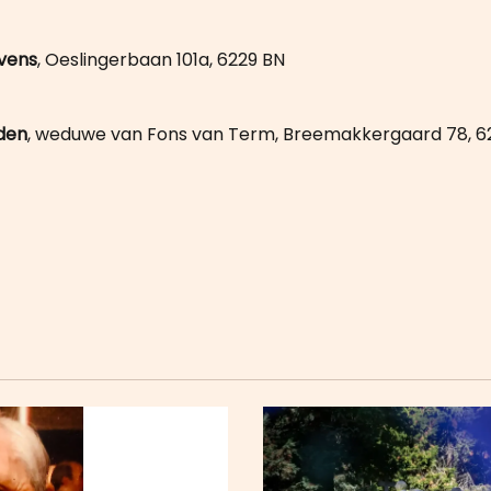
evens
, Oeslingerbaan 101a, 6229 BN
jden
, weduwe van Fons van Term, Breemakkergaard 78, 6