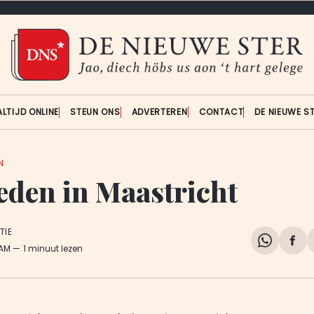
ALTIJD ONLINE
STEUN ONS
ADVERTEREN
CONTACT
DE NIEUWE S
N
eden in Maastricht
TIE
Share
Del
 AM
1 minuut lezen
on
op
WhatsA
Fa