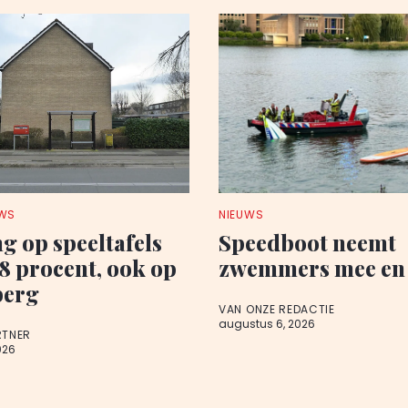
UWS
NIEUWS
ng op speeltafels
Speedboot neemt
,8 procent, ook op
zwemmers mee en 
berg
VAN ONZE REDACTIE
augustus 6, 2026
RTNER
026