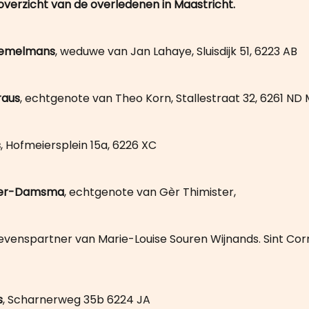
 overzicht van de overledenen in Maastricht.
Bemelmans
, weduwe van Jan Lahaye, Sluisdijk 51, 6223 AB
raus
, echtgenote van Theo Korn, Stallestraat 32, 6261 ND
s
, Hofmeiersplein 15a, 6226 XC
ster-Damsma
, echtgenote van Gèr Thimister,
 levenspartner van Marie-Louise Souren Wijnands. Sint Corn
s
, Scharnerweg 35b 6224 JA