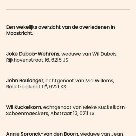
on
op
op
on
via
WhatsApp
Facebook
LinkedIn
X
E-
mail
Een wekelijks overzicht van de overledenen in
Maastricht.
Joke Dubois-Wehrens
, weduwe van Wil Dubois,
Rijkhovenstraat 16, 6215 JS
John Boulanger
, echtgenoot van Mia Willems,
e
Bellefroidlunet 11
, 6221 KS
Wil Kuckelkorn
, echtgenoot van Mieke Kuckelkorn-
Schoenmaeckers, Abstraat 13, 6211 LS
Annie Spronck-van den Boorn
, weduwe van Jean