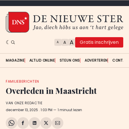
A
Gratis inschrijven
A
A
MAGAZINE
ALTIJD ONLINE
STEUN ONS
ADVERTEREN
CONTAC
FAMILIEBERICHTEN
Overleden in Maastricht
VAN ONZE REDACTIE
december 13, 2025
. 1:03 PM
1 minuut lezen
Share
Delen
Delen
Share
Deel