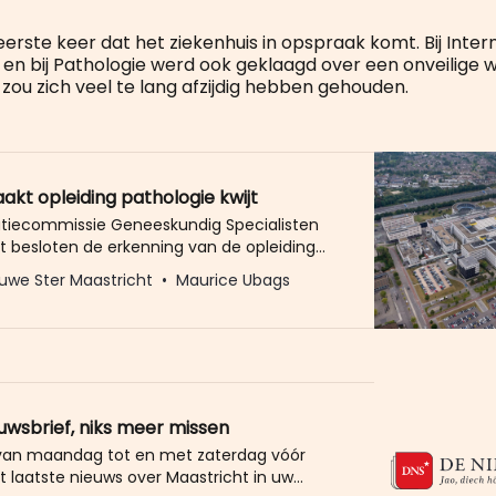
 eerste keer dat het ziekenhuis in opspraak komt. Bij Inter
n bij Pathologie werd ook geklaagd over een onveilige w
zou zich veel te lang afzijdig hebben gehouden.
kt opleiding pathologie kwijt
atiecommissie Geneeskundig Specialisten
t besloten de erkenning van de opleiding
oog aan het Maastricht UMC+ in te trekken.
uwe Ster Maastricht
Maurice Ubags
 volgt op een eerder voorgenomen besluit,
GS ernstige zorgen uitte over het
limaat op de afdeling pathologie. De
 van de erkenning betekent dat negen
euwsbrief, niks meer missen
 van maandag tot en met zaterdag vóór
t laatste nieuws over Maastricht in uw