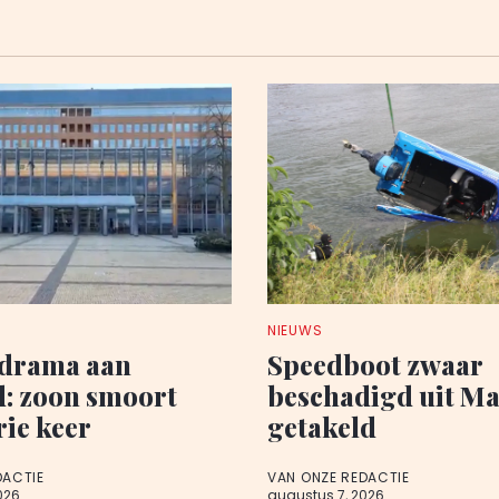
NIEUWS
edrama aan
Speedboot zwaar
d: zoon smoort
beschadigd uit M
rie keer
getakeld
DACTIE
VAN ONZE REDACTIE
026
augustus 7, 2026