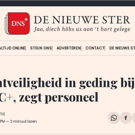
ALTIJD ONLINE
STEUN ONS
ADVERTEREN
CONTACT
DE NIEUWE S
tveiligheid in geding bij
, zegt personeel
TIE
Share
Del
 PM
2 minuut lezen
on
op
WhatsA
Fa