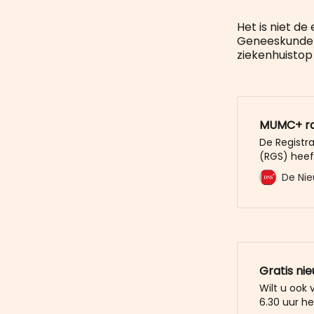
Het is niet de
Geneeskunde e
ziekenhuistop 
MUMC+ raa
De Registr
(RGS) heef
tot pathol
De Nie
Dit besluit
waarin de R
opleidingsk
intrekking
Gratis ni
Wilt u ook
6.30 uur he