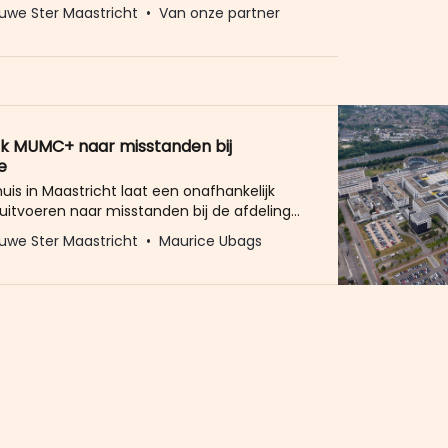
eld u dan gratis aan voor de nieuwbrief van
uwe Ster Maastricht
Van onze partner
Ster. Meer dan 20.000 trouwe lezers gingen
Het enige wat wij van u vragen
k MUMC+ naar misstanden bij
e
uis in Maastricht laat een onafhankelijk
uitvoeren naar misstanden bij de afdeling
. Het afdelingshoofd en zijn rechterhand
uwe Ster Maastricht
Maurice Ubags
gende het onderzoek verplicht thuis.
 Limburger meldt dat het gaat om artsen
g die aan de bel hebben getrokken. Reden:
ke zijn van machtsmisbruik,