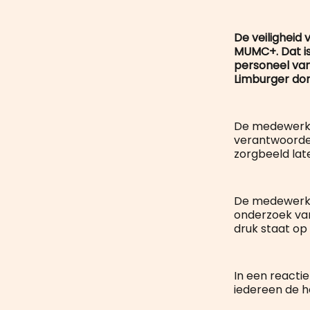
De veiligheid 
MUMC+. Dat is
personeel van
Limburger do
De medewerker
verantwoordel
zorgbeeld late
De medewerker
onderzoek van
druk staat op
In een reacti
iedereen de ho