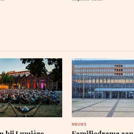
NIEUWS
n bij Lumière
Familiedrama aan