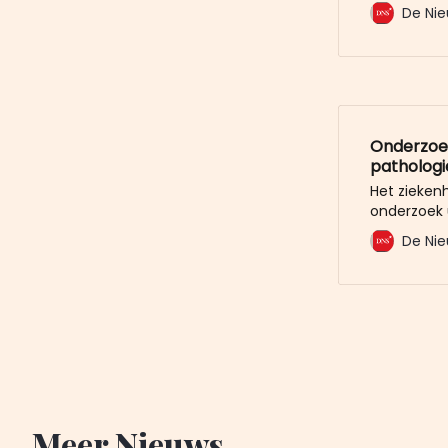
mailbox? M
De Nie
De Nieuwe 
u al voor. 
Onderzoe
pathologi
Het ziekenh
onderzoek 
pathologie
De Nie
zitten han
Dagblad De
in opleidin
er zou spra
Meer Nieuws