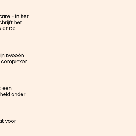
mail
care - in het
hrijft het
eldt De
ijn tweeën
en complexer
t een
gheid onder
at voor